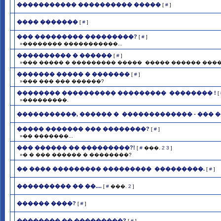
����������� ���������� �����
[
#
]
���� �������
[
#
]
��� ��������� ���������?
[
#
]
»�������� �����������...
���������� � ������
[
#
]
»��� ����� � ��������� ����� ­ ����� ������ ���
������� ����� � �������
[
#
]
»��� ��� ��� ������?
�������� ���������� ��������� ­ �������� !
[
»���������.
�����������, ������ � ­ ������������� - ��� 
����� ������� ��� ��������?
[
#
]
»�� �������...
��� ������ �� ���������?!
[
#
���.
2
3
]
»� � ��� ������ � ��������?
�� ���� ��������� ��������� ­ ���������.
[
#
]
���������� �� ��....
[
#
���.
2
]
������ ����?
[
#
]
�������� �� ���������?
[
#
]