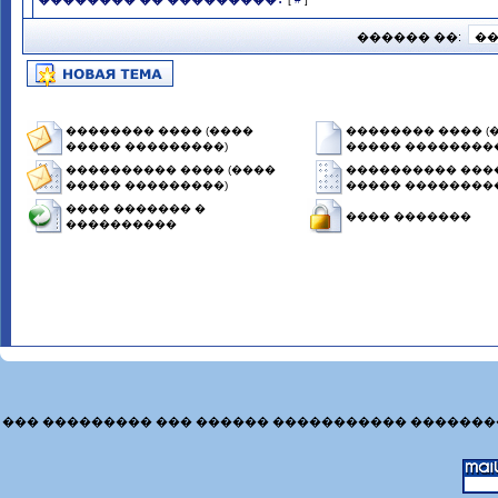
������ ��:
�������� ���� (����
�������� ���� (
����� ���������)
����� ���������
���������� ���� (����
���������� ����
����� ���������)
����� ���������
���� ������� �
���� �������
����������
��� ��������� ��� ������ ����������� �������