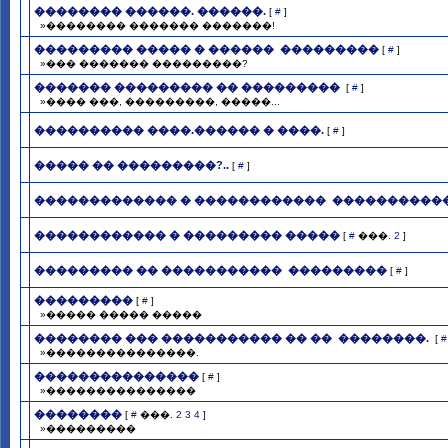
�������� ������. ������.
[
#
]
»�������� ������� �������!
��������� ����� � ������ ­ ���������
[
#
]
»��� ������� ���������?
������� ��������� �� ���������
[
#
]
»���� ���, ���������, �����...
���������� ����.������ � ����.
[
#
]
����� �� ���������?..
[
#
]
������������� � ������������ ­ ����������
������������ � ��������� �����
[
#
���.
2
]
��������� �� ����������� ­ ���������
[
#
]
���������
[
#
]
»����� ����� �����
�������� ��� ����������� �� �� ­ ��������.
[
#
»���������������.
���������������
[
#
]
»���������������
��������
[
#
���.
2
3
4
]
»���������