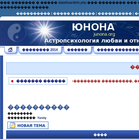
��� ������� � ����� data/boardinfo.php ��� ��������
��������� �����.
����������
|
����� �������
|
����������
|
�
�������� 2014
������
����� �������
�
������� ������
‹�������� ���������, �
����������
��������
���������:
Yanity
����