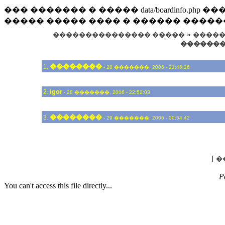
��� ������� � ����� data/boardinfo.p
����� ����� ���� � ������ �����
»
��������������� �����
����� 
�������
��������
1.
- 28 �������, 2006 - 21:46:26
igor
2.
- 28 �������, 2006 - 22:52:03
��������
3.
- 29 �������, 2006 - 00:54:42
[
�
P
You can't access this file directly...