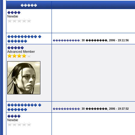
�����
����
Newbie
��������� �
����������:
30 ��������, 2006 - 19:11:56
������
�����
Advanced Member
��������� �
����������:
30 ��������, 2006 - 19:37:52
������
����
Newbie