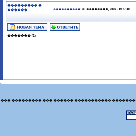
��������� �
����������:
30 ��������, 2006 - 19:57:40
������
������� (1)
��� ��������� ��� ������ ����������� �������