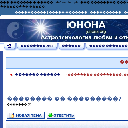
��� ������� � ����� data/boardinfo.php ��� ��������
��������� �����.
����������
|
����� �������
|
����������
|
�
�������� 2014
������
����� �������
�
������� ������
‹�������� ���������, �
�������� �� ���������?
������� (1)