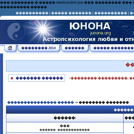
��� ������� � ����� data/boardinfo.php ��� ��������
��������� �����.
����������
|
����� �������
|
����������
|
�
�������� 2014
������
����� �������
�
������� ������
‹�������� ���������, �
��������������� �����
-> �������� �������
������
������:
���
���
������: ������������