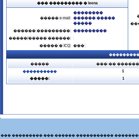
��� ��������� � leena
��������
����� e-mail:
������ �����
�����
��
������ ���������:
���������
�����/����� ������:
����� � ICQ:
���
���������
�����
���-�� �����
1
����������
�����:
1
��� ��������� ��� ������ ����������� �������