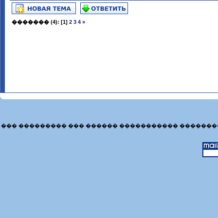
�������
(4):
[1]
2
3
4
»
��� ��������� ��� ������ ����������� �������