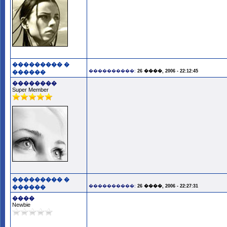
��������� �
����������:
26 ����, 2006 - 22:12:45
������
��������
Super Member
��������� �
����������:
26 ����, 2006 - 22:27:31
������
����
Newbie