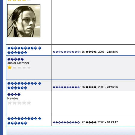
��������� �
����������:
26 ����, 2006 - 23:48:46
������
�����
Junior Member
��������� �
����������:
26 ����, 2006 - 23:56:05
������
����
Newbie
��������� �
����������:
27 ����, 2006 - 00:23:17
������