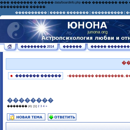
��� ������� � ����� data/boardinfo.php ��� ��������
��������� �����.
����������
|
����� �������
|
����������
|
�
�������� 2014
������
����� �������
�
������� ������
‹�������� ���������, �
��������
�������
(4):
[1]
2
3
4
»