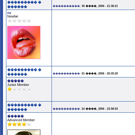
��������� �
����������:
30 ����, 2006 - 21:38:21
������
zu
Newbie
��������� �
����������:
01 ����, 2006 - 20:35:20
������
�����
Junior Member
��������� �
����������:
24 ����, 2006 - 23:58:03
������
�����
Advanced Member