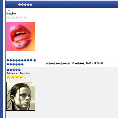
�����
zu
Newbie
��������� �
����������:
30 ����, 2006 - 21:00:53
������
�����
Advanced Member