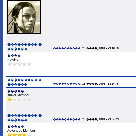
��������� �
����������:
26 ����, 2006 - 23:18:00
������
����
Newbie
��������� �
����������:
26 ����, 2006 - 23:26:48
������
�����
Junior Member
��������� �
����������:
26 ����, 2006 - 23:34:43
������
�����
Advanced Member