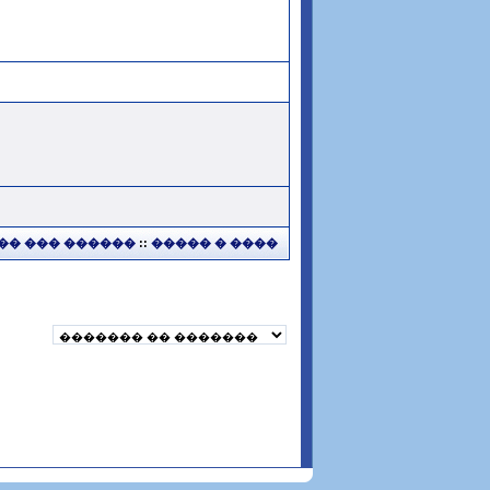
�� ��� ������
::
����� � ����