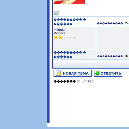
��������� �
����������:
05
������
milusja
Member
��������� �
����������:
06
������
�������
(3):
«
1
2
[3]