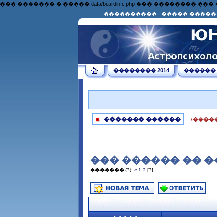
��� ������� � ����� data/boardinfo.php ��� �������
����������
|
����� �����
�������� 2014
������
������� ������
‹����
��� ������ �� �
�������
(3):
«
1
2
[3]