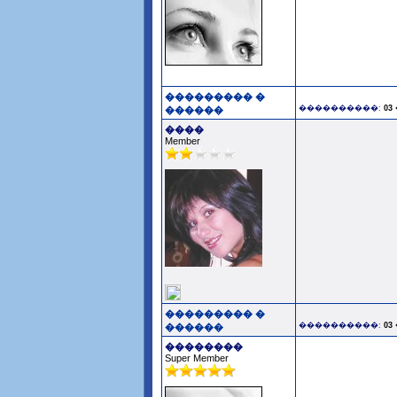
��������� �
����������:
03
������
����
Member
��������� �
����������:
03
������
��������
Super Member