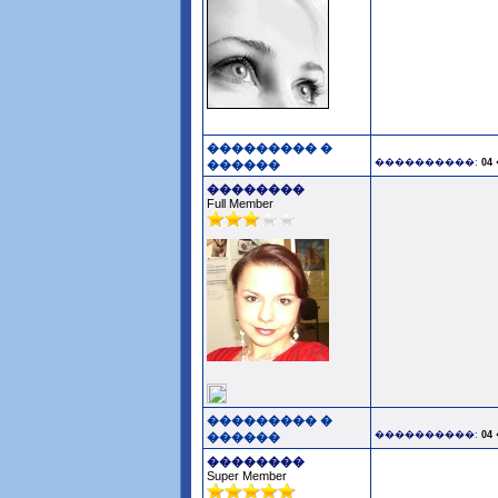
��������� �
����������:
04
������
��������
Full Member
��������� �
����������:
04
������
��������
Super Member