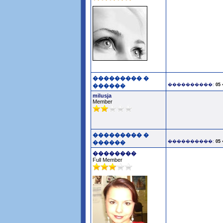
��������� �
����������:
05
������
milusja
Member
��������� �
����������:
05
������
��������
Full Member