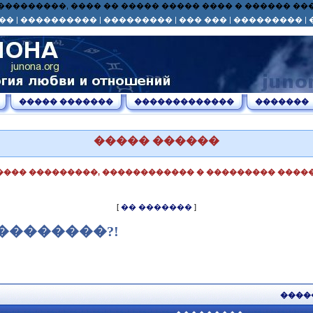
� ��� ���������, ���� �� ����� ����� ���� � ������ 
��
|
����������
|
���������
|
��� ���
|
���������
|
����� �������
�������������
�������
����� ������
���� ���������, ������������ � ��������� �����
[
�� �������
]
��������?!
����