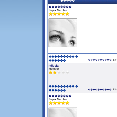
�����
��������
Super Member
��������� �
����������:
03
������
milusja
Member
��������� �
����������:
03
������
��������
Super Member