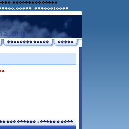
������! ��������� �����.
�����, �����
|
������
|
����
�������� �����
�����
�.
�� ��� ������
::
����� � ����