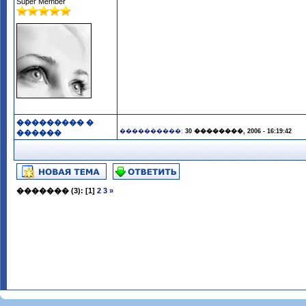
Super Member
��������� �
����������:
30 ��������, 2006 - 16:19:42
������
�������
(3):
[1]
2
3
»