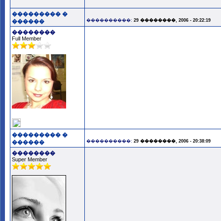
��������� �
����������:
29 ��������, 2006 - 20:22:19
������
��������
Full Member
��������� �
����������:
29 ��������, 2006 - 20:38:09
������
��������
Super Member