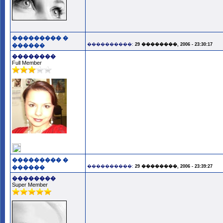
��������� �
����������:
29 ��������, 2006 - 23:30:17
������
��������
Full Member
��������� �
����������:
29 ��������, 2006 - 23:39:27
������
��������
Super Member