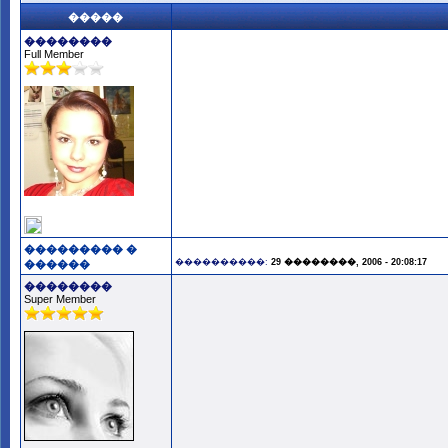
�����
��������
Full Member
��������� �
����������:
29 ��������, 2006 - 20:08:17
������
��������
Super Member