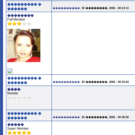
��������� �
����������:
30 ��������, 2006 - 00:13:13
������
��������
Full Member
��������� �
����������:
30 ��������, 2006 - 00:23:04
������
����
Newbie
��������� �
����������:
30 ��������, 2006 - 00:38:09
������
�����
Super Member