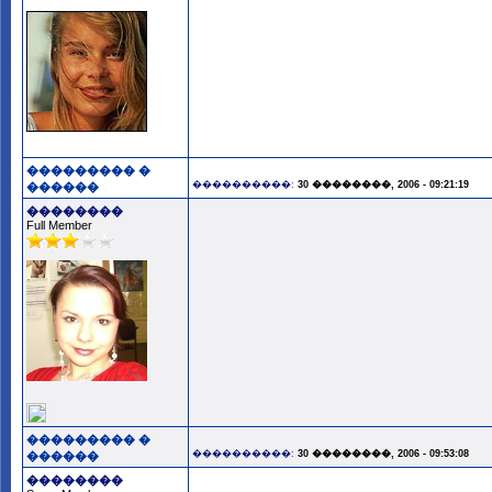
��������� �
����������:
30 ��������, 2006 - 09:21:19
������
��������
Full Member
��������� �
����������:
30 ��������, 2006 - 09:53:08
������
��������