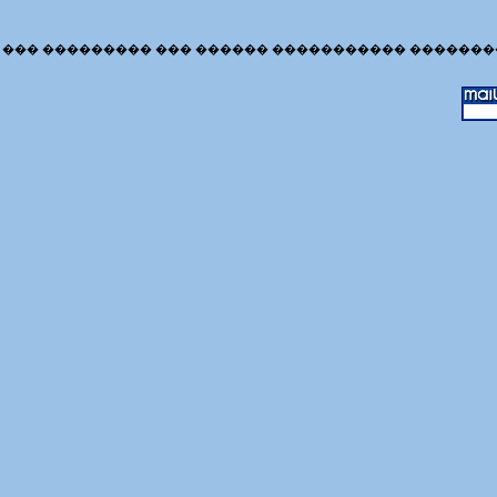
��� ��������� ��� ������ ����������� �������