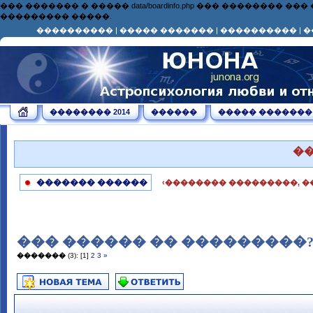
��� ������� � ����� data/boardinfo.php ��� ��������
��������� �����.
����������
|
����� �������
|
����������
|
�
�������� 2014
������
����� �������
�
������� ������
‹�������� ���������, �
��� ������ �� ���������?
�������
(3):
[1]
2
3
»