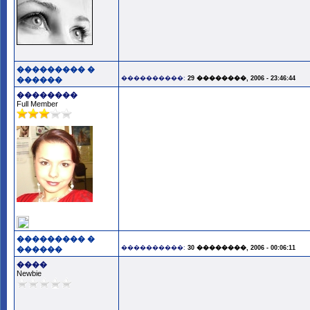
��������� �
����������:
29 ��������, 2006 - 23:46:44
������
��������
Full Member
��������� �
����������:
30 ��������, 2006 - 00:06:11
������
����
Newbie