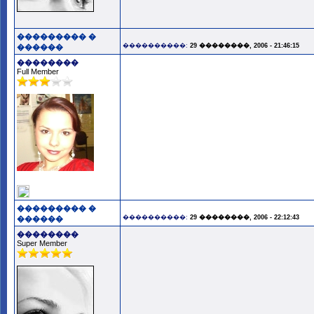
��������� �
����������:
29 ��������, 2006 - 21:46:15
������
��������
Full Member
��������� �
����������:
29 ��������, 2006 - 22:12:43
������
��������
Super Member