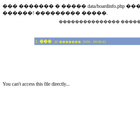
��� ������� � ����� data/boardinfo.
������! ��������� �����.
��������������� ����
�̣��
1.
- 30 �������, 2006 - 09:06:41
You can't access this file directly...