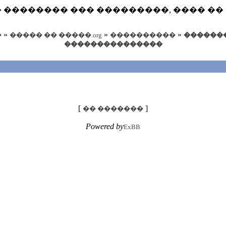
php ��� �������� ��� ���������, ����
»
»
»
�
����� �� �����.org
����������
������
���������������
[
]
�� �������
Powered by
ExBB