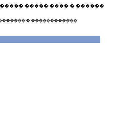
 �� ����� ����� ���� � ������
������� � ������������