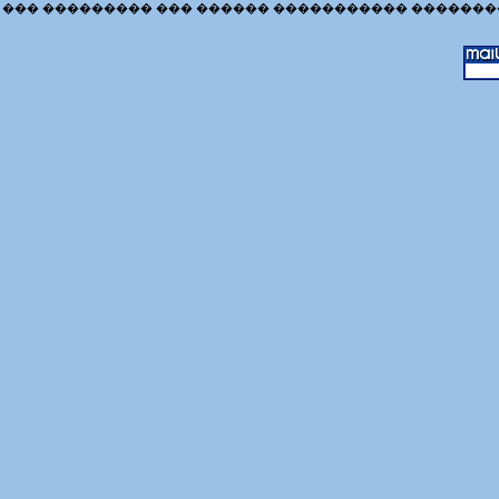
��� ��������� ��� ������ ����������� �������