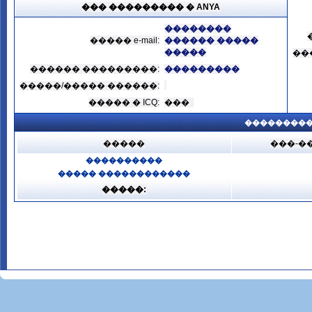
��� ��������� � ANYA
��������
����� e-mail:
������ �����
�����
��
������ ���������:
���������
�����/����� ������:
����� � ICQ:
���
���������
�����
���-�
����������
����� ������������
�����: