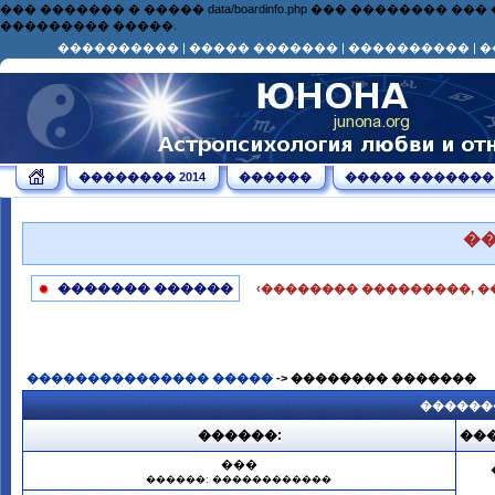
��� ������� � ����� data/boardinfo.php ��� ��������
��������� �����.
����������
|
����� �������
|
����������
|
�
�������� 2014
������
����� �������
�
������� ������
‹�������� ���������, �
��������������� �����
-> �������� �������
������
������:
���
���
������: ������������