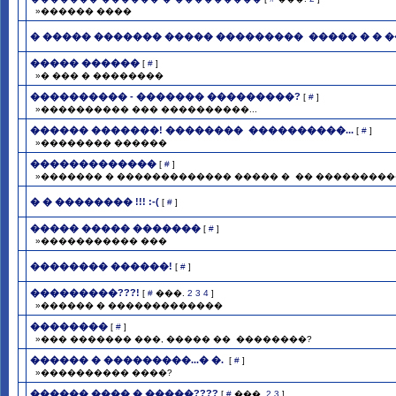
»������ ����
� ����� ������� ����� ��������� ­ ����� � � 
����� ������
[
#
]
»� ��� � ��������
���������� - ������� ���������?
[
#
]
»���������� ��� ����������...
������ �������! �������� ­ ����������...
[
#
]
»�������� ������
�������������
[
#
]
»������� � ������������� ����� � ­ �� ��������
� � �������� !!! :-(
[
#
]
����� ����� �������
[
#
]
»����������� ���
�������� ������!
[
#
]
���������???!
[
#
���.
2
3
4
]
»������ � �������������
��������
[
#
]
»��� ������� ���, ����� �� ­ ��������?
������ � ���������...� �.
[
#
]
»���������� ����?
������ ���� � �����????
[
#
���.
2
3
]