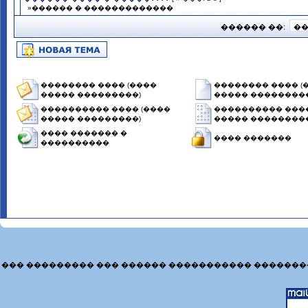
»������ � �������������
������ ��:
�������� ���� (����
�������� ���� (
����� ���������)
����� ���������
���������� ���� (����
���������� ����
����� ���������)
����� ���������
���� ������� �
���� �������
����������
��� ��������� ��� ������ ����������� �������