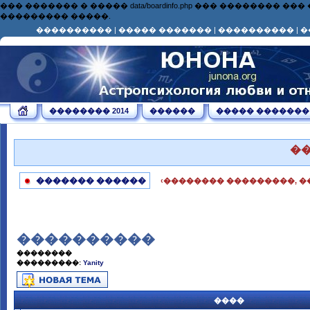
��� ������� � ����� data/boardinfo.php ��� ��������
��������� �����.
����������
|
����� �������
|
����������
|
�
�������� 2014
������
����� �������
�
������� ������
‹�������� ���������, �
����������
��������
���������:
Yanity
����