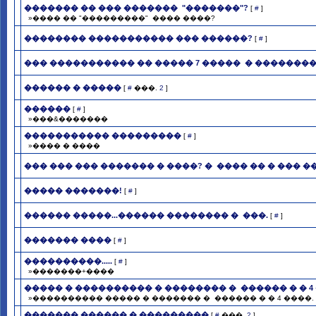
������� �� ��� ������� ­ "�������"?
[
#
]
»���� �� "���������" ­ ���� ����?
�������� ����������� ��� ������?
[
#
]
��� ����������� �� ����� 7 ����� ­ � ��������
������ � �����
[
#
���.
2
]
������
[
#
]
»���&�������
����������� ���������
[
#
]
»���� � ����
��� ��� ��� ������� � ����? � ­ ���� �� � ��� 
����� �������!
[
#
]
������ �����...������ �������� � ­ ���.
[
#
]
������� ����
[
#
]
����������.....
[
#
]
»�������+����
����� � ���������� � �������� � ­ ������ � � 4
»���������� ����� � ������� � ­ ������ � � 4 ����.
������� ������ � ���������
[
#
���.
2
]