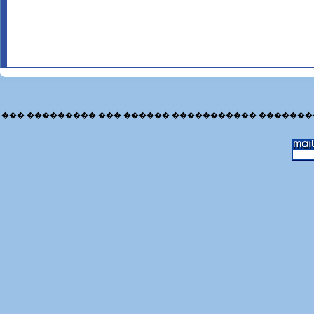
��� ��������� ��� ������ ����������� �������