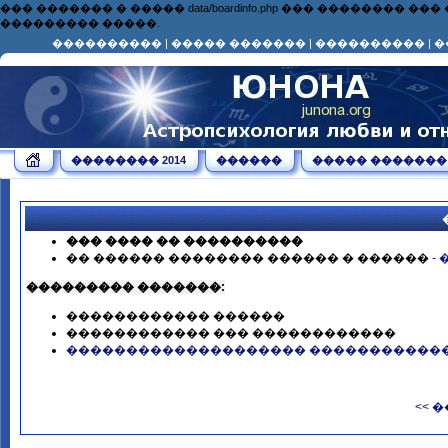
��� ������� � ����� data/boardinfo.php ��� ��������
��������� �����.
����������
|
����� �������
|
����������
|
�
�������� 2014
������
����� �������
��� ���� �� ����������
�� ������ �������� ������ � ������
-
��������� �������:
������������ ������
������������ ��� ������������
�������������������� �����������
<< 