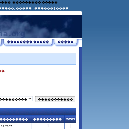
������! ��������� �����.
�����, �����
|
������
|
����
�������� �����
�����
�.
WWW
���������:
���������:
1
.02.2007