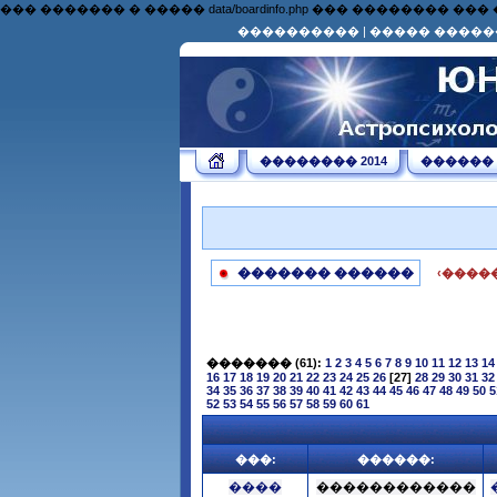
��� ������� � ����� data/boardinfo.php ��� �������
����������
|
����� �����
�������� 2014
������
������� ������
‹����
�������
(61):
1
2
3
4
5
6
7
8
9
10
11
12
13
14
16
17
18
19
20
21
22
23
24
25
26
[27]
28
29
30
31
32
34
35
36
37
38
39
40
41
42
43
44
45
46
47
48
49
50
5
52
53
54
55
56
57
58
59
60
61
���:
������:
����
������������