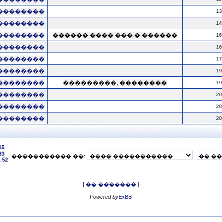
��������
13
��������
14
��������
������ ���� ���.�.������
16
��������
16
��������
17
��������
19
��������
���������, ��������
19
��������
20
��������
20
��������
20
15
33
����������� ��:
1
52
[
�� �������
]
Powered by
ExBB