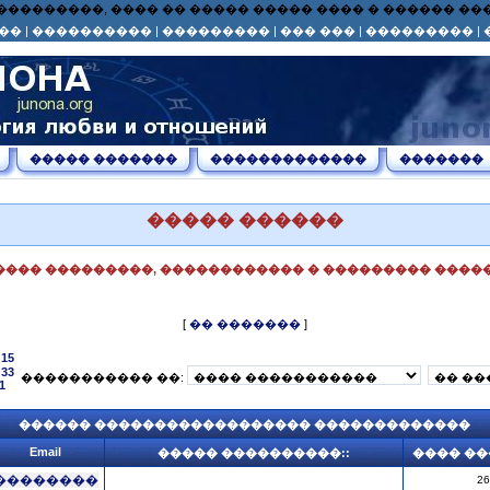
� ��� ���������, ���� �� ����� ����� ���� � ������ 
��
|
����������
|
���������
|
��� ���
|
���������
|
����� �������
�������������
�������
����� ������
���� ���������, ������������ � ��������� �����
[
�� �������
]
15
33
����������� ��:
1
������ ������������������ �������������
Email
����� ����������::
���� ��
��������
26