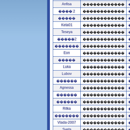
Anfisa
������������
���� 2
������������
�����
������������
Keta01
������������
Teseya
������������
�����2
������������
�������
������������
Eon
������������
�����
������������
Luka
������������
Lubov
������������
������
������������
Agnessa
������������
������
������������
������
������������
Ritka
������������
�������
������������
Vlada-2007
������������
Sveta
������������