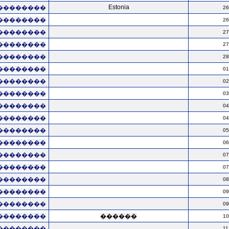
Estonia
��������
26
��������
26
��������
27
��������
27
��������
28
��������
01
��������
02
��������
03
��������
04
��������
04
��������
05
��������
06
��������
07
��������
07
��������
08
��������
09
��������
09
��������
������
10
��������
11