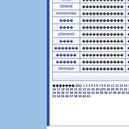
SEINAB
������������
kumanovska
������������
����
������������
����
������������
yelenavan
������������
����
������������
�������
������������
������
������������
������
������������
Veronique
������������
�������
(61):
1
2
3
4
5
6
7
8
9
10
11
12
13
14
16
17
18
19
20
21
22
23
24
25
26
[27]
28
29
30
31
32
34
35
36
37
38
39
40
41
42
43
44
45
46
47
48
49
50
5
53
54
55
56
57
58
59
60
61