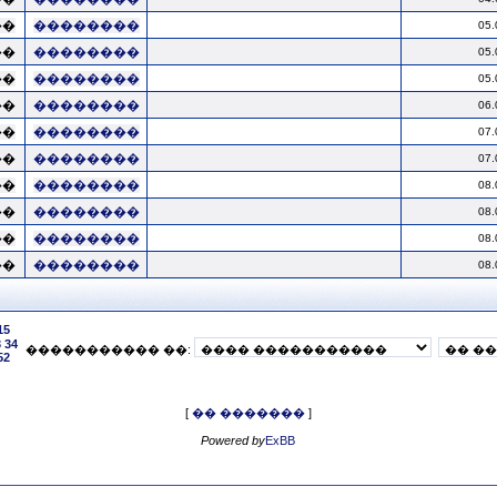
��
��������
05.
��
��������
05.
��
��������
05.
��
��������
06.
��
��������
07.
��
��������
07.
��
��������
08.
��
��������
08.
��
��������
08.
��
��������
08.
15
3
34
����������� ��:
52
[
�� �������
]
Powered by
ExBB