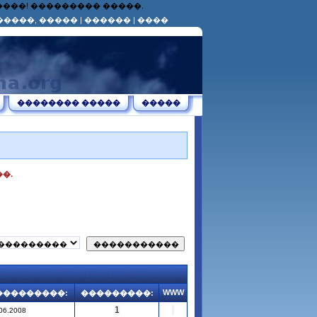
������! ��������� �����.
�����, �����
|
������
|
����
�������� �����
�����
�.
WWW
���������:
���������:
1
06.2008