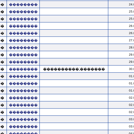
��
��������
24.
��
��������
25.
��
��������
25.
��
��������
26.
��
��������
26.
��
��������
27.
��
��������
28.
��
��������
29.
��
��������
29.
��
��������
����������,�������
30.
��
��������
01.
��
��������
01.
��
��������
01.
��
��������
02.
��
��������
02.
��
��������
02.
��
��������
03.
��
��������
03.
��
��������
04.