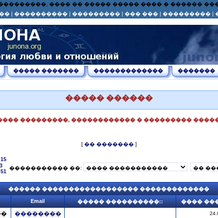
� ��� ���������, ���� �� ����� ����� ���� � ������ 
��
|
����������
|
���������
|
��� ���
|
���������
|
����� �������
�������������
�������
����� ������
���� ���������, ������������ � ��������� �����
[
�� �������
]
15
3
����������� ��:
51
������ ������������������ �������������
Email
����� ����������::
���� ��
��
��������
24.