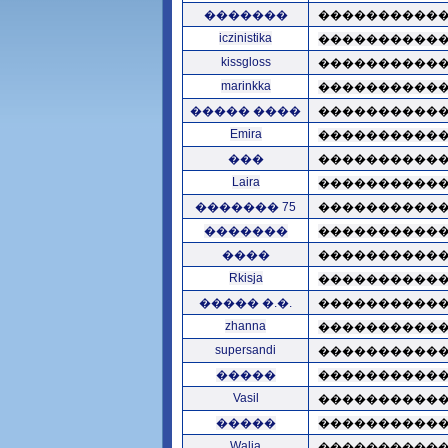
�������
����������
iczinistika
����������
kissgloss
����������
marinkka
����������
����� ����
����������
Emira
����������
���
����������
Laira
����������
������� 75
����������
�������
����������
����
����������
Rkisja
����������
����� �.�.
����������
zhanna
����������
supersandi
����������
�����
����������
Vasil
����������
�����
����������
Walia
����������