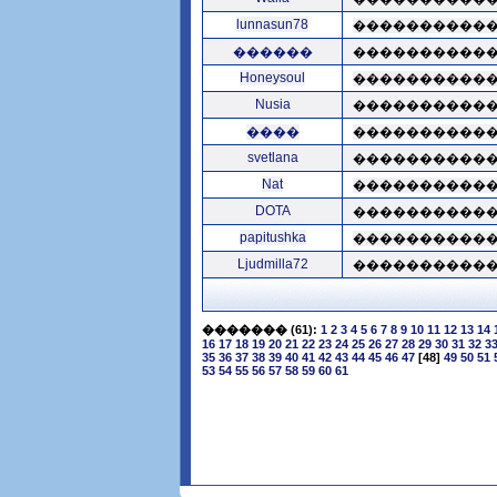
lunnasun78
����������
������
����������
Honeysoul
����������
Nusia
����������
����
����������
svetlana
����������
Nat
����������
DOTA
����������
papitushka
����������
Ljudmilla72
����������
�������
(61):
1
2
3
4
5
6
7
8
9
10
11
12
13
14
16
17
18
19
20
21
22
23
24
25
26
27
28
29
30
31
32
3
35
36
37
38
39
40
41
42
43
44
45
46
47
[48]
49
50
51
53
54
55
56
57
58
59
60
61