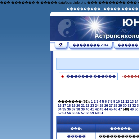
��� ������� � ����� data/boardinfo.php ��� �������
����������
|
����� �����
�������� 2014
������
������� ������
‹����
�������
(61):
1
2
3
4
5
6
7
8
9
10
11
12
13
14
16
17
18
19
20
21
22
23
24
25
26
27
28
29
30
31
32
3
34
35
36
37
38
39
40
41
42
43
44
45
46
47
[48]
49
50
52
53
54
55
56
57
58
59
60
61
���:
������:
�����
����������