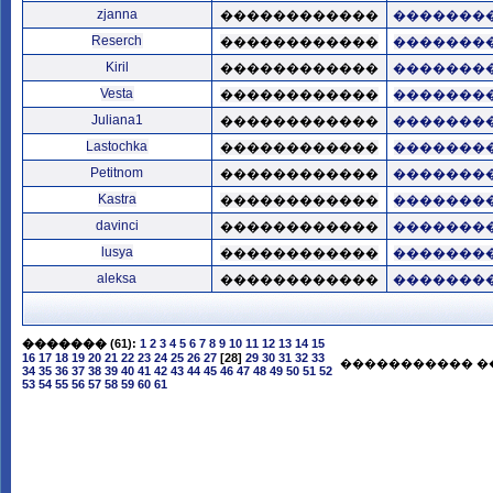
zjanna
������������
�������
Reserch
������������
�������
Kiril
������������
�������
Vesta
������������
�������
Juliana1
������������
�������
Lastochka
������������
�������
Petitnom
������������
�������
Kastra
������������
�������
davinci
������������
�������
lusya
������������
�������
aleksa
������������
�������
�������
(61):
1
2
3
4
5
6
7
8
9
10
11
12
13
14
15
16
17
18
19
20
21
22
23
24
25
26
27
[28]
29
30
31
32
33
����������� �
34
35
36
37
38
39
40
41
42
43
44
45
46
47
48
49
50
51
52
53
54
55
56
57
58
59
60
61