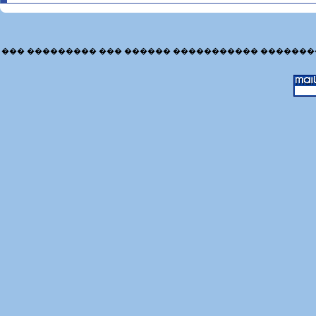
��� ��������� ��� ������ ����������� �������