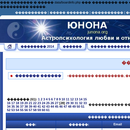
��� ������� � ����� data/boardinfo.php ��� ��������
��������� �����.
����������
|
����� �������
|
����������
|
�
�������� 2014
������
����� �������
�
������� ������
‹�������� ���������, �
�������
(61):
1
2
3
4
5
6
7
8
9
10
11
12
13
14
15
16
17
18
19
20
21
22
23
24
25
26
27
[28]
29
30
31
32
33
����������� ��
34
35
36
37
38
39
40
41
42
43
44
45
46
47
48
49
50
51
52
53
54
55
56
57
58
59
60
61
������ ������
Email
���:
������: