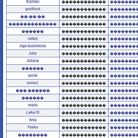
Karmen
������������
�������
goldilock
������������
�������
��-��-��
������������
�������
�������������
������������
�������
������
������������
�������
nataly
������������
�������
olga kozenkova
������������
�������
Julia
������������
�������
Juliana
������������
�������
������
������������
�������
annie
������������
�������
annie1
������������
�������
��� ������
������������
�������
������
������������
�������
maria
������������
�������
Lalka78
������������
�������
Ania
������������
�������
Fialka
������������
�������
��������
������������
�������