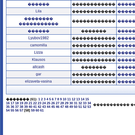
������
������������
����
Lila
������������
����
��������
������������
����
�����������
������
�������
����
Lyubov1982
������������
����
camomilla
������������
����
Lizza
������������
����
Klausos
������������
����
allcash
�������
����
gar
������������
����
elizaveta-vasina
������������
����
�������
(61):
1
2
3
4
5
6
7
8
9
10
11
12
13
14
15
16
17
18
19
20
21
22
23
24
25
26
27
28
29
30
31
32
33
34
����������� �
35
36
37
38
39
40
41
42
43
44
45
46
47
48
49
50
51
52
53
54
55
56
57
[58]
59
60
61