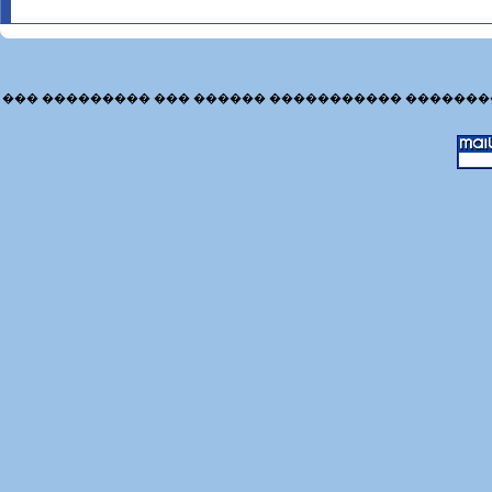
��� ��������� ��� ������ ����������� �������