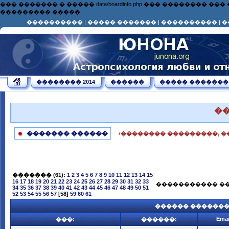
��� ������� � ����� data/boardinfo.php ��� ��������
��������� �����.
����������
|
����� �������
|
����������
|
�
�������� 2014
������
����� �������
�
������� ������
‹�������� ���������, �
�������
(61):
1
2
3
4
5
6
7
8
9
10
11
12
13
14
15
16
17
18
19
20
21
22
23
24
25
26
27
28
29
30
31
32
33
����������� ��
34
35
36
37
38
39
40
41
42
43
44
45
46
47
48
49
50
51
52
53
54
55
56
57
[58]
59
60
61
������ ������
Emai
���:
������: