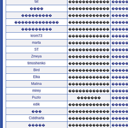
tat
������������
����
����
������������
����
���������
������������
����
�������������
������������
����
���������
������������
����
krom73
������������
����
marta
������������
����
ST
������������
����
Zmeya
������������
����
timoshenko
������������
����
Bird
������������
����
Elka
������������
����
Malina
������������
����
mirey
������������
����
Puzlo
�������
����
edik
������������
����
���
������������
����
Ciddharta
������������
����
�����
������������
����