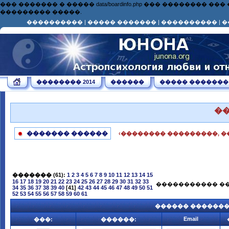
��� ������� � ����� data/boardinfo.php ��� ��������
��������� �����.
����������
|
����� �������
|
����������
|
�
�������� 2014
������
����� �������
�
������� ������
‹�������� ���������, �
�������
(61):
1
2
3
4
5
6
7
8
9
10
11
12
13
14
15
16
17
18
19
20
21
22
23
24
25
26
27
28
29
30
31
32
33
����������� ��
34
35
36
37
38
39
40
[41]
42
43
44
45
46
47
48
49
50
51
52
53
54
55
56
57
58
59
60
61
������ ������
Email
���:
������: