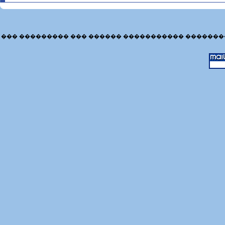
��� ��������� ��� ������ ����������� �������