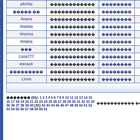
ptichka
������������
��������
����� ��
������������
��������
Ariana
������������
��������
Arianka
������������
��������
Arianna
������������
��������
Arriana
������������
��������
���
������������
��������
Luna777
������������
��������
elenash
������������
��������
���������
������������
��������
Liona
������������
��������
�������
(61):
1
2
3
4
5
6
7
8
9
10
11
12
13
14
15
16
17
18
19
20
21
22
23
24
25
26
27
28
29
30
31
32
33
34
����������� �
35
36
37
38
39
40
[41]
42
43
44
45
46
47
48
49
50
51
52
53
54
55
56
57
58
59
60
61