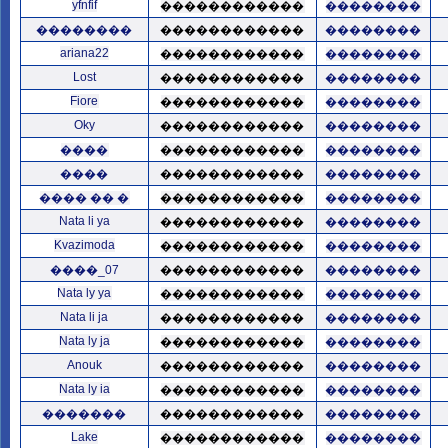
yfnfif
������������
��������
��������
������������
��������
ariana22
������������
��������
Lost
������������
��������
Fiore
������������
��������
Oky
������������
��������
����
������������
��������
����
������������
��������
���� �� �
������������
��������
Nata li ya
������������
��������
Kvazimoda
������������
��������
����_07
������������
��������
Nata ly ya
������������
��������
Nata li ja
������������
��������
Nata ly ja
������������
��������
Anouk
������������
��������
Nata ly ia
������������
��������
�������
������������
��������
Lake
������������
��������