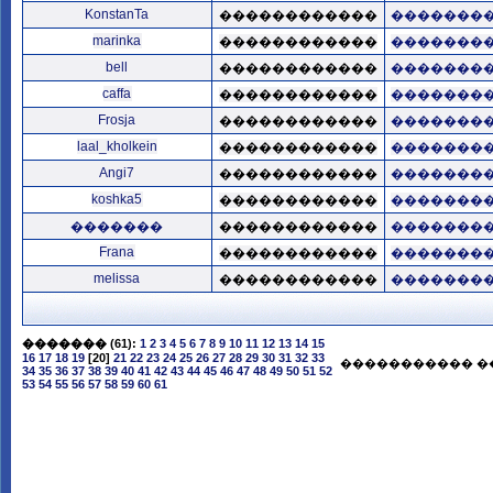
KonstanTa
������������
�������
marinka
������������
�������
bell
������������
�������
caffa
������������
�������
Frosja
������������
�������
laal_kholkein
������������
�������
Angi7
������������
�������
koshka5
������������
�������
�������
������������
�������
Frana
������������
�������
melissa
������������
�������
�������
(61):
1
2
3
4
5
6
7
8
9
10
11
12
13
14
15
16
17
18
19
[20]
21
22
23
24
25
26
27
28
29
30
31
32
33
����������� �
34
35
36
37
38
39
40
41
42
43
44
45
46
47
48
49
50
51
52
53
54
55
56
57
58
59
60
61