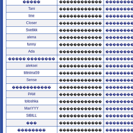
�����
������������
�������
Tani
������������
�������
line
������������
�������
Closer
������������
�������
Svetikk
������������
�������
alena
������������
�������
funny
������������
�������
Ada
������������
�������
����� ��������
������������
�������
aleksei
������������
�������
tiitniina59
������������
�������
Sense
������������
�������
�����������
������������
�������
PAM
������������
�������
totoshka
������������
�������
MariYYY
������������
�������
SIBILL
������������
�������
���
������������
�������
��������
������������
�������