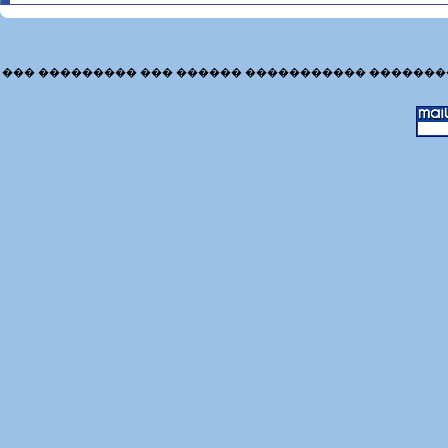
��� ��������� ��� ������ ����������� �������