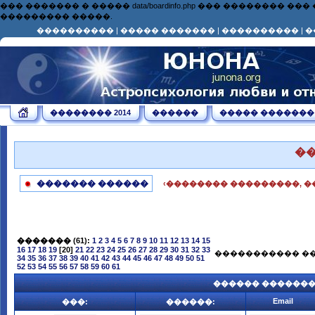
��� ������� � ����� data/boardinfo.php ��� ��������
��������� �����.
����������
|
����� �������
|
����������
|
�
�������� 2014
������
����� �������
�
������� ������
‹�������� ���������, �
�������
(61):
1
2
3
4
5
6
7
8
9
10
11
12
13
14
15
16
17
18
19
[20]
21
22
23
24
25
26
27
28
29
30
31
32
33
����������� ��
34
35
36
37
38
39
40
41
42
43
44
45
46
47
48
49
50
51
52
53
54
55
56
57
58
59
60
61
������ ������
Email
���:
������: