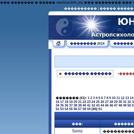
��� ������� � ����� data/boardinfo.php ��� �������
����������
|
����� �����
�������� 2014
������
������� ������
‹����
�������
(61):
1
2
3
4
5
6
7
8
9
10
11
12
13
14
16
17
18
19
20
21
22
23
24
25
26
27
28
29
30
31
32
3
34
35
36
37
38
39
40
41
42
43
44
45
46
47
48
49
50
5
52
53
54
55
56
57
58
59
[60]
61
���:
������
Sunny
��������