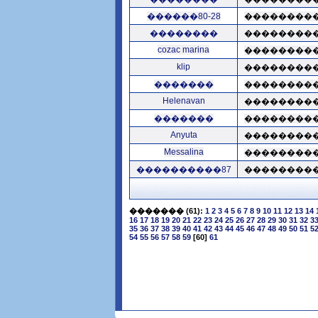
������80-28
��������
��������
��������
cozac marina
��������
klip
��������
�������
��������
Helenavan
��������
�������
��������
Anyuta
��������
Messalina
��������
����������87
��������
�������
(61):
1
2
3
4
5
6
7
8
9
10
11
12
13
14
16
17
18
19
20
21
22
23
24
25
26
27
28
29
30
31
32
3
35
36
37
38
39
40
41
42
43
44
45
46
47
48
49
50
51
5
54
55
56
57
58
59
[60]
61