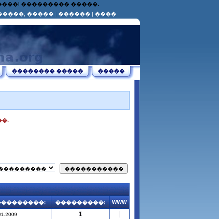
������! ��������� �����.
�����, �����
|
������
|
����
�������� �����
�����
�.
WWW
���������:
���������:
1
01.2009