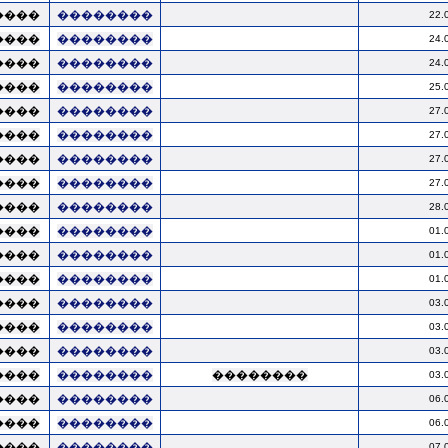
����
��������
22.
����
��������
24.
����
��������
24.
����
��������
25.
����
��������
27.
����
��������
27.
����
��������
27.
����
��������
27.
����
��������
28.
����
��������
01.
����
��������
01.
����
��������
01.
����
��������
03.
����
��������
03.
����
��������
03.
����
��������
��������
03.
����
��������
06.
����
��������
06.
����
��������
07.