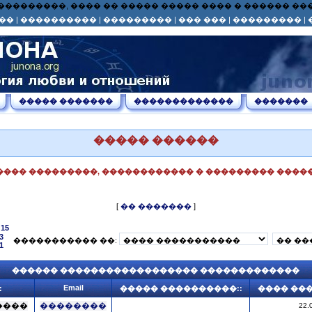
� ��� ���������, ���� �� ����� ����� ���� � ������ 
��
|
����������
|
���������
|
��� ���
|
���������
|
����� �������
�������������
�������
����� ������
���� ���������, ������������ � ��������� �����
[
�� �������
]
15
3
����������� ��:
1
������ ������������������ �������������
Email
:
����� ����������::
���� ��
����
��������
22.