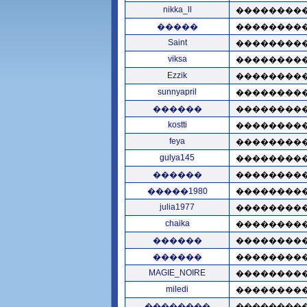
nikka_ll
��������
�����
��������
Saint
��������
viksa
��������
Ezzik
��������
sunnyapril
��������
������
��������
kostti
��������
feya
��������
gulya145
��������
������
��������
�����1980
��������
julia1977
��������
chaika
��������
������
��������
������
��������
MAGIE_NOIRE
��������
miledi
��������
��������
��������