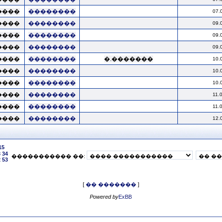
����
��������
07.
����
��������
09.
����
��������
09.
����
��������
09.
����
��������
�.�������
10.
����
��������
10.
����
��������
10.
����
��������
11.
����
��������
11.
����
��������
12.
15
3
34
����������� ��:
2
53
[
�� �������
]
Powered by
ExBB