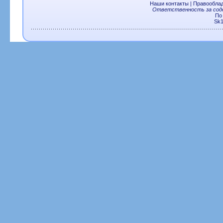
Наши контакты
|
Правообла
Ответственность за соде
По
Sk1