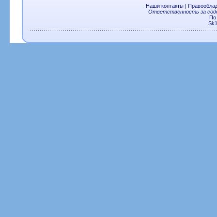
Наши контакты
|
Правообла
Ответственность за соде
По
Sk1