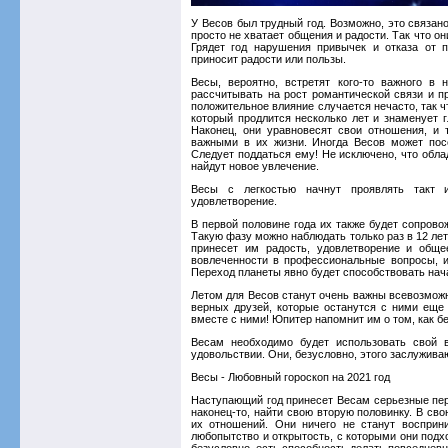
У Весов был трудный год. Возможно, это связано
просто не хватает общения и радости. Так что он
Грядет год нарушения привычек и отказа от п
приносит радости или пользы.
Весы, вероятно, встретят кого-то важного в
рассчитывать на рост романтической связи и п
положительное влияние случается нечасто, так ч
который продлится несколько лет и знаменует г
Наконец, они уравновесят свои отношения, и т
важными в их жизни. Иногда Весов может посе
Следует поддаться ему! Не исключено, что облад
найдут новое увлечение.
Весы с легкостью начнут проявлять такт 
удовлетворение.
В первой половине года их также будет сопров
Такую фазу можно наблюдать только раз в 12 лет
принесет им радость, удовлетворение и обще
вовлеченности в профессиональные вопросы, и
Переход планеты явно будет способствовать нач
Летом для Весов станут очень важны всевозмож
верных друзей, которые останутся с ними еще
вместе с ними! Юпитер напомнит им о том, как бе
Весам необходимо будет использовать свой в
удовольствии. Они, безусловно, этого заслужива
Весы - Любовный гороскоп на 2021 год
Наступающий год принесет Весам серьезные пере
наконец-то, найти свою вторую половинку. В св
их отношений. Они ничего не станут восприн
любопытство и открытость, с которыми они подхо
безусловно, есть способность делать повседнев