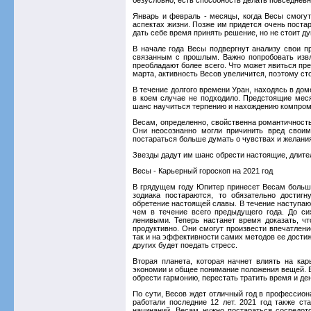
Январь и февраль - месяцы, когда Весы смогут
аспектах жизни. Позже им придется очень поста
дать себе время принять решение, но не стоит д
В начале года Весы подвергнут анализу свои 
связанным с прошлым. Важно попробовать извле
преобладают более всего. Что может явиться пре
марта, активность Весов увеличится, поэтому ст
В течение долгого времени Уран, находясь в дом
в коем случае не подходило. Предстоящие мес
шанс научиться терпению и нахождению компром
Весам, определенно, свойственна романтичность
Они неосознанно могли причинить вред своим
постараться больше думать о чувствах и желани
Звезды дадут им шанс обрести настоящие, длите
Весы - Карьерный гороскоп на 2021 год
В грядущем году Юпитер принесет Весам большо
зодиака постараются, то обязательно достиг
обретение настоящей славы. В течение наступа
чем в течение всего предыдущего года. До с
ленивыми. Теперь настанет время доказать, чт
продуктивно. Они смогут произвести впечатлени
так и на эффективности самих методов ее достиж
других будет поедать стресс.
Вторая планета, которая начнет влиять на кар
экономии и общее понимание положения вещей. Е
обрести гармонию, перестать тратить время и ден
По сути, Весов ждет отличный год в профессиона
работали последние 12 лет. 2021 год также с
начинаний. Весам нужно постараться сосредото