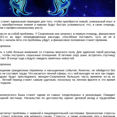
 станет идеальным периодом для того, чтобы приобрести новый, уникальный опыт и
ь приобретенные знания и навыки будут быстро усваиваться, что, в свою очередь,
ом к профессиональному росту.
нести за собой проблемы. У Скорпионов они затронут, в первую очередь, финансовое
021-го их ждут непредвиденные расходы, способные поставить чуть ли не в
о с начала лета эти проблемы уйдут, а финансовое положение станет прежним.
орпиона
ь к себе больше внимания со стороны женского пола. Для одиночек такой расклад
, чтобы построить серьезные отношения. В летнюю пору шанс встретить спутницу
тает. В конце года следует ожидать приятных новостей.
корпиона
енщинам грандиозные перемены и насыщенные события. Конечно, не обойдется без
х не составит труда. Что касается личной сферы, то с ней выходит не все так гладко.
дьми будут преследовать женщин-Скорпионов большую часть времени из-за их
. Летний период станет самым удачным, поскольку на личном фронте в это время
 подъем.
аллического Быка станет одним из самых плодотворных в реализации. Ожидает
ерной лестнице. Начальство по достоинству оценит деловой вклад и трудолюбие
настигнут проблемы с нервной и пищеварительной системами. Хронические стрессы
 станут поводом для нервного срыва. Стрессы, а также излишняя тяга к вредным