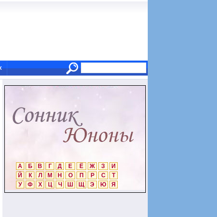
х
А
Б
В
Г
Д
Е
Ё
Ж
З
И
Й
К
Л
М
Н
О
П
Р
С
Т
У
Ф
Х
Ц
Ч
Ш
Щ
Э
Ю
Я