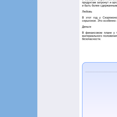
продуктам затронут и ор
и быть более сдержанным
Любовь
В этот год у Скорпионо
серьезное. Это особенно 
Деньги
В финансовом плане у 
материального положения
безопасности.