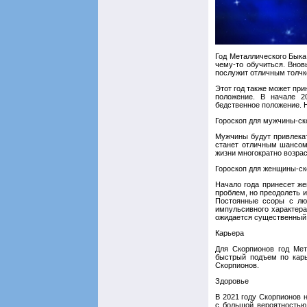
Год Металлического Быка
чему-то обучиться. Внов
послужит отличным толчк
Этот год также может при
положение. В начале 2
бедственное положение. Н
Гороскоп для мужчины-ск
Мужчины будут привлекат
станет отличным шансом
жизни многократно возрас
Гороскоп для женщины-с
Начало года принесет ж
проблем, но преодолеть и
Постоянные ссоры с лю
импульсивного характера
ожидается существенный
Карьера
Для Скорпионов год Мет
быстрый подъем по карь
Скорпионов.
Здоровье
В 2021 году Скорпионов 
с большой вероятностью