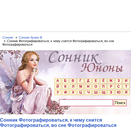
Сонник
Сонник буква Ф
Сонник Фотографироваться, к чему снится Фотографироваться, во сне
Фотографироваться
А
Б
В
Г
Д
Е
Ё
Ж
З
И
Й
К
Л
М
Н
О
П
Р
С
Т
У
Ф
Х
Ц
Ч
Ш
Щ
Э
Ю
Я
Сонник Фотографироваться, к чему снится
Фотографироваться, во сне Фотографироваться