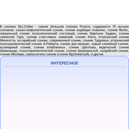
В соннике Sk1.Online - самом большом соннике Рунета, содержится 75 лучших
сонников: сказко-мифологический сонник, сонник индейцев отавалос, сонник Велес,
зеркальный сонник психологический состояний, сонник Мартына Задеки, сонник
символов Таро, сонник счастливых знамений, сонник Юнга, итальянский сонник
Менегетти, ассирийский сонник, современный сонник, сонник Здоровья, итальянский
психоаналитический сонник А.Роберти, сонник для женщин, новый семейный сонник,
кулинарный сонник, сонник влюбленных, сонник Цветкова, ведический сонник
Шивананды, психотерапевтический сонник, сонник Шереминской, халдейский сонник,
сонник Миллера, самоучитель-сонник (сонник Врублевской), и другие.
ИНТЕРЕСНОЕ