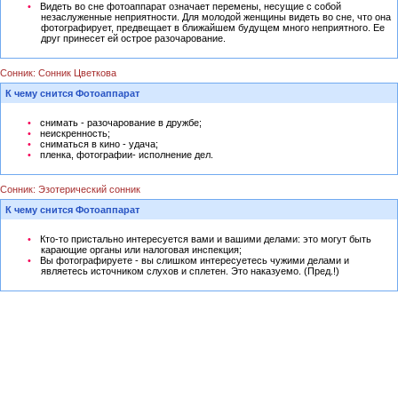
Видеть во сне фотоаппарат означает перемены, несущие с собой
незаслуженные неприятности. Для молодой женщины видеть во сне, что она
фотографирует, предвещает в ближайшем будущем много неприятного. Ее
друг принесет ей острое разочарование.
Сонник: Сонник Цветкова
К чему снится Фотоаппарат
снимать - разочарование в дружбе;
неискренность;
сниматься в кино - удача;
пленка, фотографии- исполнение дел.
Сонник: Эзотерический сонник
К чему снится Фотоаппарат
Кто-то пристально интересуется вами и вашими делами: это могут быть
карающие органы или налоговая инспекция;
Вы фотографируете - вы слишком интересуетесь чужими делами и
являетесь источником слухов и сплетен. Это наказуемо. (Пред.!)