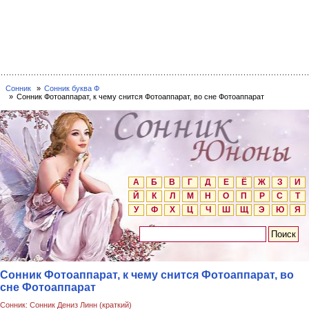
Сонник
Сонник буква Ф
Сонник Фотоаппарат, к чему снится Фотоаппарат, во сне Фотоаппарат
А
Б
В
Г
Д
Е
Ё
Ж
З
И
Й
К
Л
М
Н
О
П
Р
С
Т
У
Ф
Х
Ц
Ч
Ш
Щ
Э
Ю
Я
Сонник Фотоаппарат, к чему снится Фотоаппарат, во
сне Фотоаппарат
Сонник: Сонник Дениз Линн (краткий)