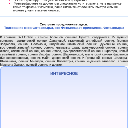
Вы фотографируете людей, места или предметы?
Фотографируете на досуге или специально хотите запечатлеть на пленке
какие-то факты? Возможно, ваша жизнь течет слишком быстро и вы не
можете уловить все ее нюансы.
Смотрите продолжение здесь:
Толкование снов Фотоаппарат, сон Фотоаппарат, приснилось Фотоаппарат
В соннике Sk1.Online - самом большом соннике Рунета, содержится 75 лучших
сонников: эротический сонник Даниловой, старинный английский сонник (сонник
Зэдкиеля), сонник Соломона, индейский шаманский сонник, духовный сонник,
восточный женский сонник, сонник крылатых фраз, древнерусский сонник, сонник
любви, славянский сонник, сонник Эзопа, нумерологический сонник Пифагора, новый
семейный сонник, сонник Лоффа, сонник Шереминской, египетский сонник фараонов
(Кенхерхепешефа), сонник майя, дворянский сонник Н.Гришиной, сонник Шиллера-
Школьника, сонник Миллера, сонник Клеопатры, сонник индейцев отавалос, сонник
Мартына Задеки, лунный сонник, и другие.
ИНТЕРЕСНОЕ