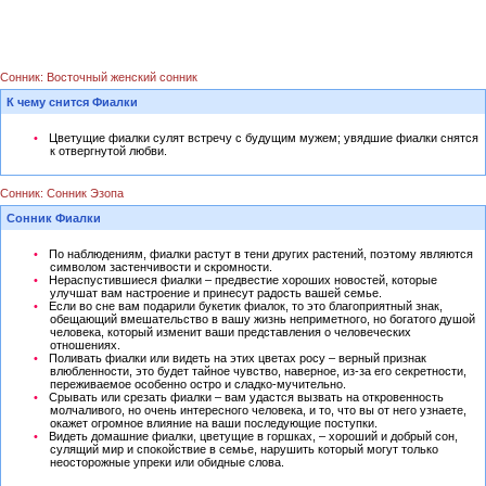
Сонник: Восточный женский сонник
К чему снится Фиалки
Цветущие фиалки сулят встречу с будущим мужем; увядшие фиалки снятся
к отвергнутой любви.
Сонник: Сонник Эзопа
Сонник Фиалки
По наблюдениям, фиалки растут в тени других растений, поэтому являются
символом застенчивости и скромности.
Нераспустившиеся фиалки – предвестие хороших новостей, которые
улучшат вам настроение и принесут радость вашей семье.
Если во сне вам подарили букетик фиалок, то это благоприятный знак,
обещающий вмешательство в вашу жизнь неприметного, но богатого душой
человека, который изменит ваши представления о человеческих
отношениях.
Поливать фиалки или видеть на этих цветах росу – верный признак
влюбленности, это будет тайное чувство, наверное, из-за его секретности,
переживаемое особенно остро и сладко-мучительно.
Срывать или срезать фиалки – вам удастся вызвать на откровенность
молчаливого, но очень интересного человека, и то, что вы от него узнаете,
окажет огромное влияние на ваши последующие поступки.
Видеть домашние фиалки, цветущие в горшках, – хороший и добрый сон,
сулящий мир и спокойствие в семье, нарушить который могут только
неосторожные упреки или обидные слова.