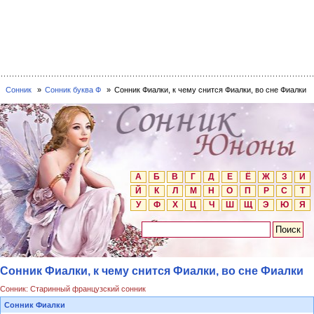
Сонник
Сонник буква Ф
Сонник Фиалки, к чему снится Фиалки, во сне Фиалки
А
Б
В
Г
Д
Е
Ё
Ж
З
И
Й
К
Л
М
Н
О
П
Р
С
Т
У
Ф
Х
Ц
Ч
Ш
Щ
Э
Ю
Я
Сонник Фиалки, к чему снится Фиалки, во сне Фиалки
Сонник: Старинный французский сонник
Сонник Фиалки