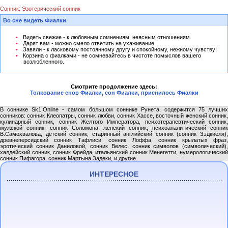
Сонник: Эзотерический сонник
Во сне видеть Фиалки
Видеть свежие - к любовным сомнениям, неясным отношениям.
Дарят вам - можно смело ответить на ухаживание.
Завяли - к ласковому постоянному другу и спокойному, нежному чувству;
Корзина с фиалками - не сомневайтесь в чистоте помыслов вашего
возлюбленного.
Смотрите продолжение здесь:
Толкование снов Фиалки, сон Фиалки, приснилось Фиалки
В соннике Sk1.Online - самом большом соннике Рунета, содержится 75 лучших
сонников: сонник Клеопатры, сонник любви, сонник Хассе, восточный женский сонник,
кулинарный сонник, сонник Желтого Императора, психотерапевтический сонник,
мужской сонник, сонник Соломона, женский сонник, психоаналитический сонник
В.Самохвалова, детский сонник, старинный английский сонник (сонник Зэдкиеля),
древнеперсидский сонник Тафлиси, сонник Лоффа, сонник крылатых фраз,
эротический сонник Даниловой, сонник Велес, сонник символов (символический),
халдейский сонник, сонник Фрейда, итальянский сонник Менегетти, нумерологический
сонник Пифагора, сонник Мартына Задеки, и другие.
ИНТЕРЕСНОЕ