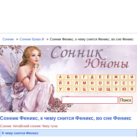
Сонник
Сонник буква Ф
Сонник Феникс, к чему снится Феникс, во сне Феникс
А
Б
В
Г
Д
Е
Ё
Ж
З
И
Й
К
Л
М
Н
О
П
Р
С
Т
У
Ф
Х
Ц
Ч
Ш
Щ
Э
Ю
Я
Сонник Феникс, к чему снится Феникс, во сне Феникс
Сонник: Китайский сонник Чжоу-гуна
К чему снится Феникс