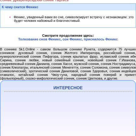
Сонник: Древреперсидский сонник Тафлиси
К чему снится Феникс
Феникс, увиденный вами во сне, символизирует встречу с незнакомцем: это
будет человек набожный и благочестивый.
Смотрите продолжение здесь:
Толкование снов Феникс, сон Феникс, приснилось Феникс
В соннике Sk1.Online - самом большом соннике Рунета, содержится 75 лучших
сонников: духовный сонник, сонник Желтого Императора, российский сонник,
нумерологический сонник Пифагора, сонник крылатых фраз, исламский сонник ибн
Сирина, сонник любви, новый семейный сонник, новейший сонник Г.Иванова,
средневековый сонник Даниила, сонник Хассе, мужской сонник, сонник Нострадамуса,
сонник Клеопатры, итальянский сонник Менегетти, сонник Соломона, сонник символов
(символический), эротический сонник Даниловой, сонник Здоровья, сонник индейцев
отавалос, китайский сонник Чжоу-гуна, народный сонник поверий и примет
(фольклорный), сказко-мифологический сонник, сонник Цветкова, и другие.
ИНТЕРЕСНОЕ