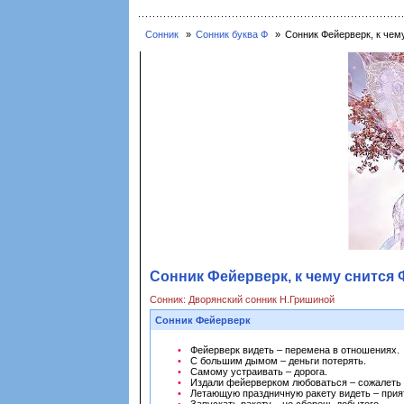
Сонник
Сонник буква Ф
Сонник Фейерверк, к чем
Сонник Фейерверк, к чему снится 
Сонник: Дворянский сонник Н.Гришиной
Сонник Фейерверк
Фейерверк видеть – перемена в отношениях.
С большим дымом – деньги потерять.
Самому устраивать – дорога.
Издали фейерверком любоваться – сожалеть 
Летающую праздничную ракету видеть – прият