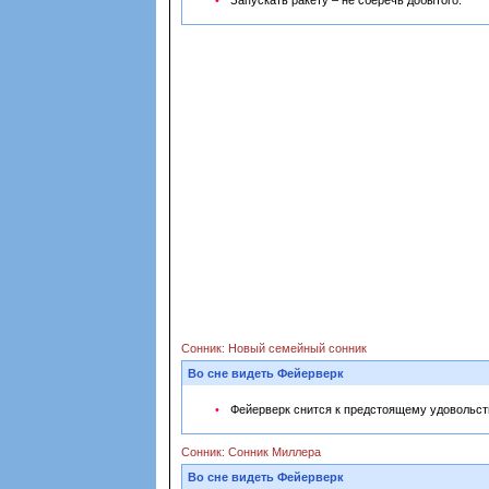
Запускать ракету – не сберечь добытого.
Сонник: Новый семейный сонник
Во сне видеть Фейерверк
Фейерверк снится к предстоящему удовольст
Сонник: Сонник Миллера
Во сне видеть Фейерверк