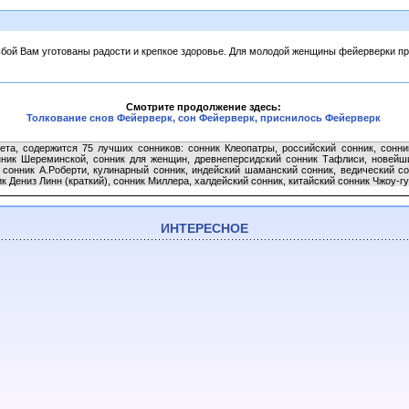
дьбой Вам уготованы радости и крепкое здоровье. Для молодой женщины фейерверки п
Смотрите продолжение здесь:
Толкование снов Фейерверк, сон Фейерверк, приснилось Фейерверк
ета, содержится 75 лучших сонников: сонник Клеопатры, российский сонник, сонни
онник Шереминской, сонник для женщин, древнеперсидский сонник Тафлиси, новейши
 сонник А.Роберти, кулинарный сонник, индейский шаманский сонник, ведический с
 Дениз Линн (краткий), сонник Миллера, халдейский сонник, китайский сонник Чжоу-гун
ИНТЕРЕСНОЕ