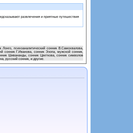
редсказывают развлечения и приятные путешествия
к Лонго, психоаналитический сонник В.Самохвалова,
й сонник Г.Иванова, сонник Эзопа, мужской сонник,
онник Шивананды, сонник Цветкова, сонник символов
а, русский сонник, и другие.