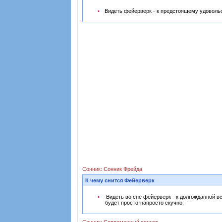
Видеть фейерверк - к предстоящему удоволь
Сонник: Сонник Фрейда
К чему снится Фейерверк
Видеть во сне фейерверк - к долгожданной вст
будет просто-напросто скучно.