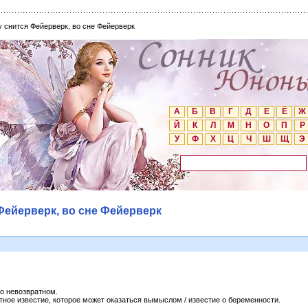
у снится Фейерверк, во сне Фейерверк
А
Б
В
Г
Д
Е
Ё
Ж
Й
К
Л
М
Н
О
П
Р
У
Ф
Х
Ц
Ч
Ш
Щ
Э
Фейерверк, во сне Фейерверк
о невозвратном.
ное известие, которое может оказаться вымыслом / известие о беременности.