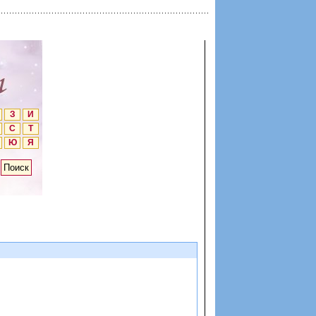
З
И
С
Т
Ю
Я