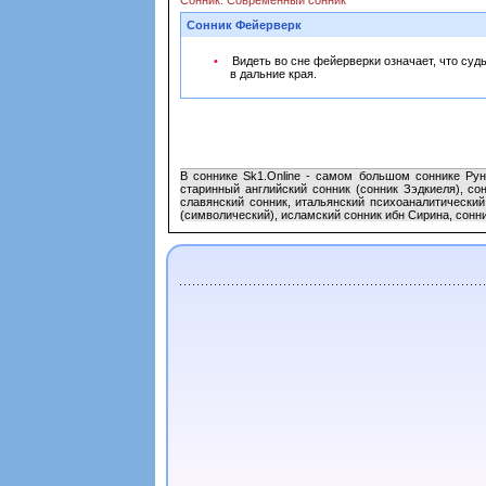
Сонник: Современный сонник
Сонник Фейерверк
Видеть во сне фейерверки означает, что су
в дальние края.
В соннике Sk1.Online - самом большом соннике Рун
старинный английский сонник (сонник Зэдкиеля), с
славянский сонник, итальянский психоаналитический
(символический), исламский сонник ибн Сирина, сонник