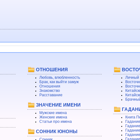
ОТНОШЕНИЯ
ВОСТО
Любовь, влюбленность
Личный 
Брак, как выйти замуж
Восточн
Отношения
Восточн
Знакомство
Китайск
Расставание
Китайск
Брачный
ЗНАЧЕНИЕ ИМЕНИ
ГАДАН
Мужские имена
Женские имена
Книга П
Статьи про имена
Гадание
Гадание
Гадание
СОННИК ЮНОНЫ
Гадание
Гадание
Сонник