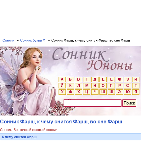
Сонник
Сонник буква Ф
Сонник Фарш, к чему снится Фарш, во сне Фарш
А
Б
В
Г
Д
Е
Ё
Ж
З
И
Й
К
Л
М
Н
О
П
Р
С
Т
У
Ф
Х
Ц
Ч
Ш
Щ
Э
Ю
Я
Сонник Фарш, к чему снится Фарш, во сне Фарш
Сонник: Восточный женский сонник
К чему снится Фарш