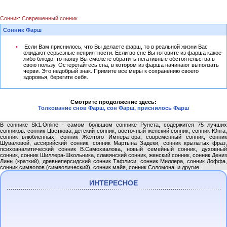
Сонник: Современный сонник
Сонник Фарш
Если Вам приснилось, что Вы делаете фарш, то в реальной жизни Вас
ожидают серьезные неприятности. Если во сне Вы готовите из фарша какое-
либо блюдо, то наяву Вы сможете обратить негативные обстоятельства в
свою пользу. Остерегайтесь сна, в котором из фарша начинают выползать
черви. Это недобрый знак. Примите все меры к сохранению своего
здоровья, берегите себя.
Смотрите продолжение здесь:
Толкование снов Фарш, сон Фарш, приснилось Фарш
В соннике Sk1.Online - самом большом соннике Рунета, содержится 75 лучших
сонников: сонник Цветкова, детский сонник, восточный женский сонник, сонник Юнга,
сонник влюбленных, сонник Желтого Императора, современный сонник, сонник
Шуваловой, ассирийский сонник, сонник Мартына Задеки, сонник крылатых фраз,
психоаналитический сонник В.Самохвалова, новый семейный сонник, духовный
сонник, сонник Шиллера-Школьника, славянский сонник, женский сонник, сонник Дениз
Линн (краткий), древнеперсидский сонник Тафлиси, сонник Миллера, сонник Лоффа,
сонник символов (символический), сонник майя, сонник Соломона, и другие.
ИНТЕРЕСНОЕ