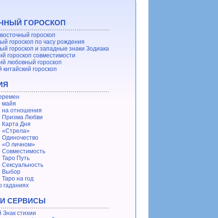
ЧНЫЙ ГОРОСКОП
восточный гороскоп
ый гороскоп по часу рождения
ый гороскоп и западные знаки Зодиака
ий гороскоп совместимости
ий любовный гороскоп
 китайский гороскоп
ИЯ
еремен
 майя
 на отношения
 Призма Любви
 Карта Дня
 «Стрела»
 Одиночество
 «О личном»
 Совместимость
 Таро Путь
 Сексуальность
е Выбор
 Таро на год
о гаданиях
 И СЕРВИСЫ
 Знак стихии