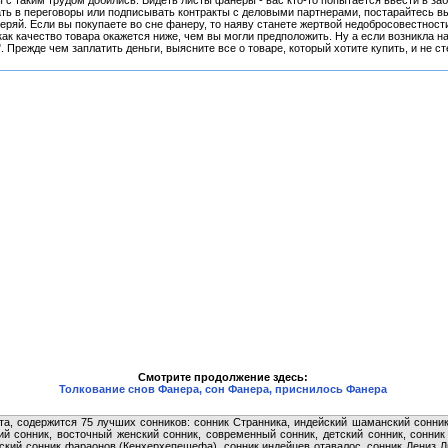
вы с таким трудом добились. Видеть листы фанеры - вас кто-то попытается ввести в з
ть в переговоры или подписывать контракты с деловыми партнерами, постарайтесь вы
веряй. Если вы покупаете во сне фанеру, то наяву станете жертвой недобросовестнос
как качество товара окажется ниже, чем вы могли предположить. Ну а если возникла н
". Прежде чем заплатить деньги, выясните все о товаре, который хотите купить, и не
Смотрите продолжение здесь:
Толкование снов Фанера, сон Фанера, приснилось Фанера
та, содержится 75 лучших сонников: сонник Странника, индейский шаманский сонник
ий сонник, восточный женский сонник, современный сонник, детский сонник, сонни
тский сонник фараонов (Кенхерхепешефа), сонник индейцев отавалос, сонник Дениз Л