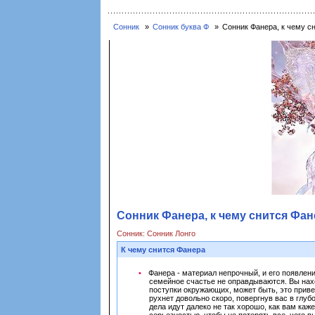
Сонник
Сонник буква Ф
Сонник Фанера, к чему с
Сонник Фанера, к чему снится Фан
Сонник: Сонник Лонго
К чему снится Фанера
Фанера - материал непрочный, и его появлен
семейное счастье не оправдываются. Вы нахо
поступки окружающих, может быть, это приве
рухнет довольно скоро, повергнув вас в глуб
дела идут далеко не так хорошо, как вам ка