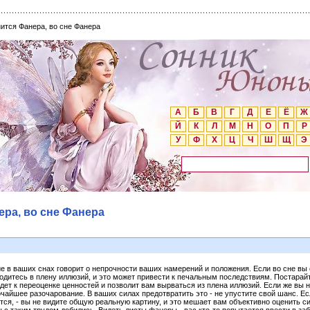
нится Фанера, во сне Фанера
А
Б
В
Г
Д
Е
Ё
Ж
Й
К
Л
М
Н
О
П
Р
У
Ф
Х
Ц
Ч
Ш
Щ
Э
ера, во сне Фанера
ие в ваших снах говорит о непрочности ваших намерений и положения. Если во сне вы
дитесь в плену иллюзий, и это может привести к печальным последствиям. Постарайт
дет к переоценке ценностей и позволит вам вырваться из плена иллюзий. Если же вы 
очайшее разочарование. В ваших силах предотвратить это - не упустите свой шанс. Ес
жется, - вы не видите общую реальную картину, и это мешает вам объективно оценить 