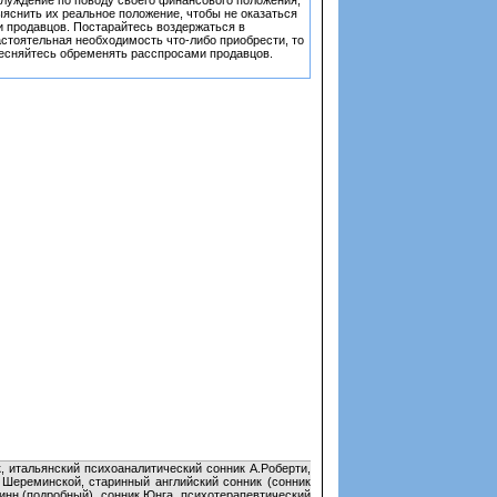
аблуждение по поводу своего финансового положения,
яснить их реальное положение, чтобы не оказаться
ти продавцов. Постарайтесь воздержаться в
астоятельная необходимость что-либо приобрести, то
 стесняйтесь обременять расспросами продавцов.
, итальянский психоаналитический сонник А.Роберти,
к Шереминской, старинный английский сонник (сонник
инн (подробный), сонник Юнга, психотерапевтический