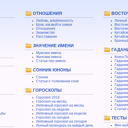
ОТНОШЕНИЯ
ВОСТО
Любовь, влюбленность
Личный 
Брак, как выйти замуж
Восточн
Отношения
Восточн
Знакомство
Китайск
Расставание
Китайск
Брачный
ЗНАЧЕНИЕ ИМЕНИ
ГАДАН
Мужские имена
Женские имена
Книга П
Статьи про имена
Гадание
Гадание
Гадание
СОННИК ЮНОНЫ
Гадание
Гадание
Сонник
Гадание
Статьи о толковании снов
Гадание
Гадание
ГОРОСКОПЫ
Гадание
Гадание
Гороскоп 2016
Гадани
Гороскоп на месяц
Гадание
Любовный гороскоп на месяц
Статьи 
Гороскоп на неделю
ьбы
Любовный гороскоп на неделю
Гороскоп на сегодня
ТЕСТЫ
Любовный гороскоп на сегодня
Фен-шуй
Лунный календарь на каждый день