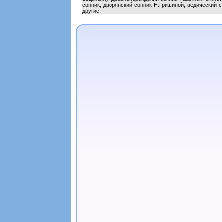
сонник, дворянский сонник Н.Гришиной, ведический 
другие.