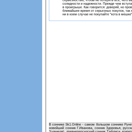
серьезностью, чтобы не потерять все, чего 
солидности и надежности. Прежде чем вступа
в проигрыше. Как говорится: доверяй, но про
ближайшее время от серьезных покупок, так 
ни в коем случае не покупайте "кота в мешке
В соннике Sk1.Online - самом большом соннике Руне
новейший сонник Г.Иванова, сонник Здоровья, русск
Зэдкиеля), древнеперсидский сонник Тафлиси, египе