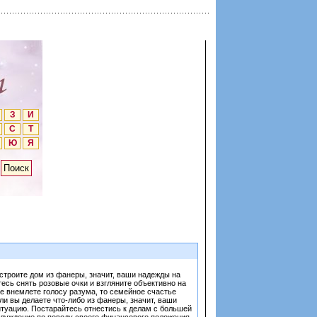
З
И
С
Т
Ю
Я
 строите дом из фанеры, значит, ваши надежды на
есь снять розовые очки и взгляните объективно на
не внемлете голосу разума, то семейное счастье
ли вы делаете что-либо из фанеры, значит, ваши
ситуацию. Постарайтесь отнестись к делам с большей