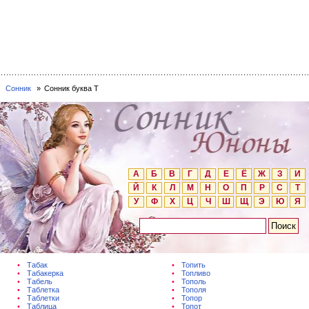
Сонник
Сонник буква Т
А
Б
В
Г
Д
Е
Ё
Ж
З
И
Й
К
Л
М
Н
О
П
Р
С
Т
У
Ф
Х
Ц
Ч
Ш
Щ
Э
Ю
Я
Табак
Топить
Табакерка
Топливо
Табель
Тополь
Таблетка
Тополя
Таблетки
Топор
Таблица
Топот