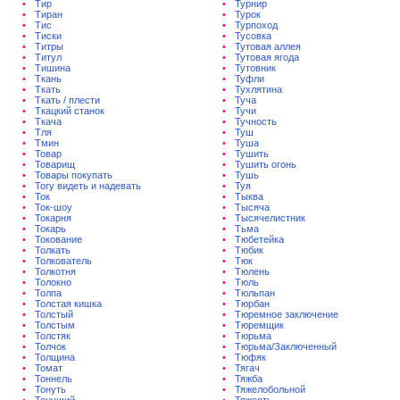
Тир
Турнир
Тиран
Турок
Тис
Турпоход
Тиски
Тусовка
Титры
Тутовая аллея
Титул
Тутовая ягода
Тишина
Тутовник
Ткань
Туфли
Ткать
Тухлятина
Ткать / плести
Туча
Ткацкий станок
Тучи
Ткача
Тучность
Тля
Туш
Тмин
Туша
Товар
Тушить
Товарищ
Тушить огонь
Товары покупать
Тушь
Тогу видеть и надевать
Туя
Ток
Тыква
Ток-шоу
Тысяча
Токарня
Тысячелистник
Токарь
Тьма
Токование
Тюбетейка
Толкать
Тюбик
Толкователь
Тюк
Толкотня
Тюлень
Толокно
Тюль
Толпа
Тюльпан
Толстая кишка
Тюрбан
Толстый
Тюремное заключение
Толстым
Тюремщик
Толстяк
Тюрьма
Толчок
Тюрьма/Заключенный
Толщина
Тюфяк
Томат
Тягач
Тоннель
Тяжба
Тонуть
Тяжелобольной