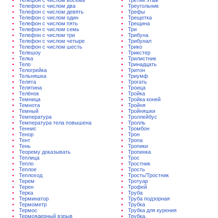
Телефон с числом восемь
Третий этаж
Телефон с числом два
Треугольник
Телефон с числом девять
Трефы
Телефон с числом один
Трещетка
Телефон с числом пять
Трещина
Телефон с числом семь
Три
Телефон с числом три
Трибуна
Телефон с числом четыре
Трибунал
Телефон с числом шесть
Трико
Телешоу
Трикстер
Телка
Трилистник
Тело
Тринадцать
Телогрейка
Тритон
Тельняшка
Триумф
Телята
Трогать
Телятина
Троица
Телёнок
Тройка
Темница
Тройка коней
Темнота
Тройня
Темный
Тройняшки
Температура
Троллейбус
Температура тела повышена
Тролль
Теннис
Тромбон
Тенор
Трон
Тент
Тропа
Тень
Тропики
Теорему доказывать
Тропинка
Теплица
Трос
Тепло
Тростник
Теплое
Трость
Теплоход
Трость/Тростник
Терем
Тротуар
Терен
Трофей
Терка
Труба
Терминатор
Труба подзорная
Термометр
Трубка
Термос
Трубка для курения
Термоядерный взрыв
Трубка.