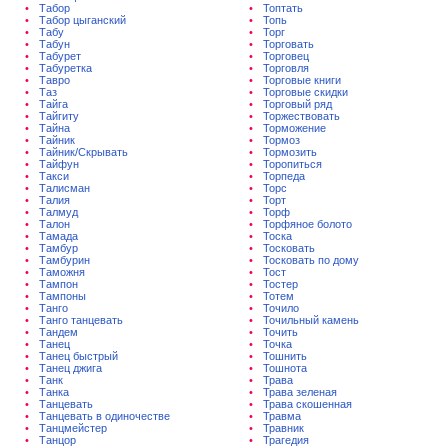
Табор
Топтать
Табор цыганский
Топь
Табу
Торг
Табун
Торговать
Табурет
Торговец
Табуретка
Торговля
Тавро
Торговые книги
Таз
Торговые скидки
Тайга
Торговый ряд
Тайгиту
Торжествовать
Тайна
Торможение
Тайник
Тормоз
Тайник/Скрывать
Тормозить
Тайфун
Торопиться
Такси
Торпеда
Талисман
Торс
Талия
Торт
Талмуд
Торф
Талон
Торфяное болото
Тамада
Тоска
Тамбур
Тосковать
Тамбурин
Тосковать по дому
Таможня
Тост
Тампон
Тостер
Тампоны
Тотем
Танго
Точило
Танго танцевать
Точильный камень
Тандем
Точить
Танец
Точка
Танец быстрый
Тошнить
Танец джига
Тошнота
Танк
Трава
Танка
Трава зеленая
Танцевать
Трава скошенная
Танцевать в одиночестве
Травма
Танцмейстер
Травник
Танцор
Трагедия