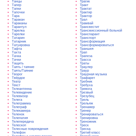
Танцы
Трагик
Тапер
Тракт
Тапки
Трактат
Тапочки
Трактир
Тара
Трактор
Таракан
Трал
Тараканы
Трамвай
Тарантул
Трансвестит
Тарелка
Трансмиссионный больной
Тарелки
Транспарант
Татарин
Транспорт
Татарник
Трансформация
Татуировка
Трансформироваться
Тафта
Траншея
Тахта
Трап
Тачка
Трапеза
Тачки
Трасса
Тащить
Траты
Таять / таяние
Траулер
Таять/Таяние
Траур
Творог
Траурная музыка
Твёрдое
Трафарет
Театр
Требник
Текст
Требуха
Телеантенна
Тревога
Телевидение
Трезвый
Телевизор
Трезубец
Телега
Трель
Телеграмма
Трельяж
Телеграф
Тренажер
Телекамера
Тренер
Теленок
Тренироваться
Телепатия
Тренировка
Телепередача
Треножник
Телескоп
Треск
Телесные повреждения
Треска
Телефон
Третий класс