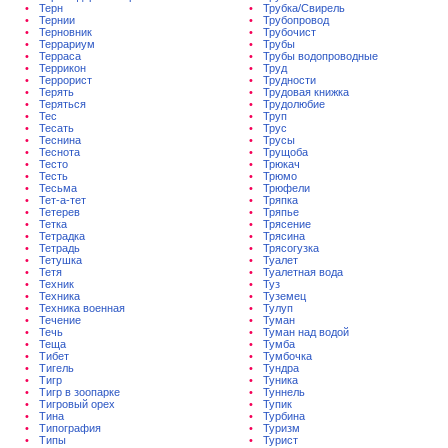
Терн
Трубка/Свирель
Тернии
Трубопровод
Терновник
Трубочист
Террариум
Трубы
Терраса
Трубы водопроводные
Террикон
Труд
Террорист
Трудности
Терять
Трудовая книжка
Теряться
Трудолюбие
Тес
Труп
Тесать
Трус
Теснина
Трусы
Теснота
Трущоба
Тесто
Трюкач
Тесть
Трюмо
Тесьма
Трюфели
Тет-а-тет
Тряпка
Тетерев
Тряпье
Тетка
Трясение
Тетрадка
Трясина
Тетрадь
Трясогузка
Тетушка
Туалет
Тетя
Туалетная вода
Техник
Туз
Техника
Туземец
Техника военная
Тулуп
Течение
Туман
Течь
Туман над водой
Теща
Тумба
Тибет
Тумбочка
Тигель
Тундра
Тигр
Туника
Тигр в зоопарке
Туннель
Тигровый орех
Тупик
Тина
Турбина
Типография
Туризм
Типы
Турист