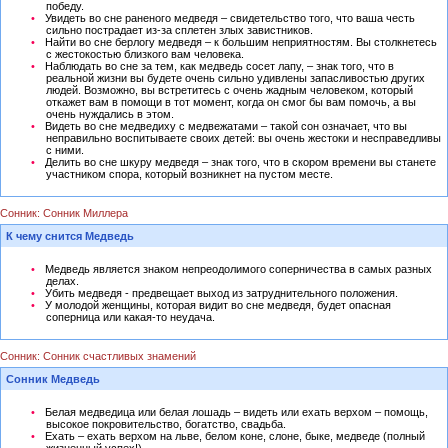
победу.
Увидеть во сне раненого медведя – свидетельство того, что ваша честь
сильно пострадает из-за сплетен злых завистников.
Найти во сне берлогу медведя – к большим неприятностям. Вы столкнетесь
с жестокостью близкого вам человека.
Наблюдать во сне за тем, как медведь сосет лапу, – знак того, что в
реальной жизни вы будете очень сильно удивлены запасливостью других
людей. Возможно, вы встретитесь с очень жадным человеком, который
откажет вам в помощи в тот момент, когда он смог бы вам помочь, а вы
очень нуждались в этом.
Видеть во сне медведиху с медвежатами – такой сон означает, что вы
неправильно воспитываете своих детей: вы очень жестоки и несправедливы
с ними.
Делить во сне шкуру медведя – знак того, что в скором времени вы станете
участником спора, который возникнет на пустом месте.
Сонник: Сонник Миллера
К чему снится Медведь
Медведь является знаком непреодолимого соперничества в самых разных
делах.
Убить медведя - предвещает выход из затруднительного положения.
У молодой женщины, которая видит во сне медведя, будет опасная
соперница или какая-то неудача.
Сонник: Сонник счастливых знамений
Сонник Медведь
Белая медведица или белая лошадь – видеть или ехать верхом – помощь,
высокое покровительство, богатство, свадьба.
Ехать – ехать верхом на льве, белом коне, слоне, быке, медведе (полный