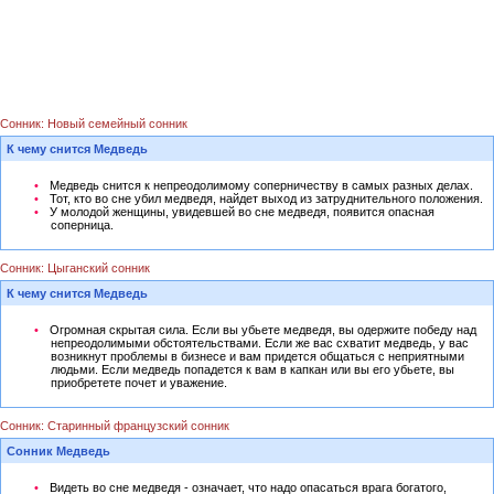
Сонник: Новый семейный сонник
К чему снится Медведь
Медведь снится к непреодолимому соперничеству в самых разных делах.
Тот, кто во сне убил медведя, найдет выход из затруднительного положения.
У молодой женщины, увидевшей во сне медведя, появится опасная
соперница.
Сонник: Цыганский сонник
К чему снится Медведь
Огромная скрытая сила. Если вы убьете медведя, вы одержите победу над
непреодолимыми обстоятельствами. Если же вас схватит медведь, у вас
возникнут проблемы в бизнесе и вам придется общаться с неприятными
людьми. Если медведь попадется к вам в капкан или вы его убьете, вы
приобретете почет и уважение.
Сонник: Старинный французский сонник
Сонник Медведь
Видеть во сне медведя - означает, что надо опасаться врага богатого,