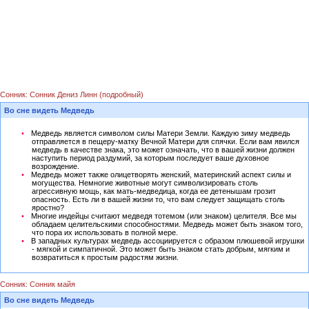
Сонник: Сонник Дениз Линн (подробный)
Во сне видеть Медведь
Медведь является символом силы Матери Земли. Каждую зиму медведь
отправляется в пещеру-матку Вечной Матери для спячки. Если вам явился
медведь в качестве знака, это может означать, что в вашей жизни должен
наступить период раздумий, за которым последует ваше духовное
возрождение.
Медведь может также олицетворять женский, материнский аспект силы и
могущества. Немногие животные могут символизировать столь
агрессивную мощь, как мать-медведица, когда ее детенышам грозит
опасность. Есть ли в вашей жизни то, что вам следует защищать столь
яростно?
Многие индейцы считают медведя тотемом (или знаком) целителя. Все мы
обладаем целительскими способностями. Медведь может быть знаком того,
что пора их использовать в полной мере.
В западных культурах медведь ассоциируется с образом плюшевой игрушки
- мягкой и симпатичной. Это может быть знаком стать добрым, мягким и
возвратиться к простым радостям жизни.
Сонник: Сонник майя
Во сне видеть Медведь