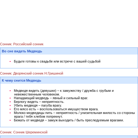
Сонник: Российский сонник
Во сне видеть Медведь
Будьте готовы к свадьбе или встрече с вашей судьбой
Сонник: Дворянский сонник Н.Гришиной
К чему снится Медведь
Медведя видеть (девушке) – к замужеству / дружба с грубым и
невежественным человеком.
Нападающий медведь – явный и сильный враг.
Берлогу видеть – неприятность.
Убить медведя – пагуба врагу.
Его мясо есть – воспользоваться имуществом врага.
Молоко медведицы пить – неприятность / унизительная милость со стороны
врага / тебя хлебом попрекнут.
Бежать от медведя – замуж выходить / быть преследуемым врагами.
Сонник: Сонник Шереминской