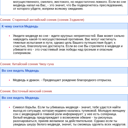
могущественного, смелого, жестокого, но недостаточно ловкого. Если во сне
медведь напал на Вас, - это значит, что Вы подвергнетесь преследованию,
от которого уйдете, вопреки всякому ожиданию.
Сонник: Старинный английский сонник (сонник Зэдкиеля)
К чему снится Медведь
Увидите медведя во сне - ждите крупных неприятностей. Вам может сильно
навредить какой-то могущественный противник. Вас могут настигнуть
тяжелые испытания в пути, однако цель Вашего путешествия будет, к
счастью, благополучно достигнута. Если во сне Вы стреляете в медведя и
убиваете его - это счастливый знак победы над грозным и опасным
соперником.
Сонник: Китайский сонник Чжоу-гуна
Во сне видеть Медведь
Медведь и дракон. - Предвещает рождение благородного отпрыска.
Сонник: Восточный женский сонник
Во сне видеть Медведь
Символ борьбы. Если ты убиваешь медведя - значит, тебе удастся найти
выход из ситуации, которая недавно казалась тупиковой. Молодую женщину
сон с медведицей в главной роли информирует: у нее есть соперница.
Белый медведь предупреждает о возможном обмане - ты рискуешь
разочароваться, приняв желаемое за действительное. Однако если ты
увидишь шкуру белого медведя, значит, ты сможешь одолеть всех недругов.