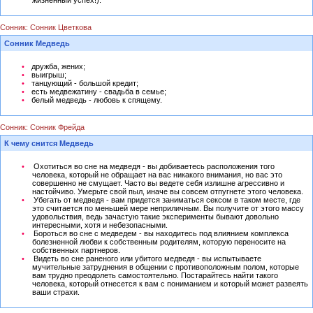
жизненный успех!).
Сонник: Сонник Цветкова
Сонник Медведь
дружба, жених;
выигрыш;
танцующий - большой кредит;
есть медвежатину - свадьба в семье;
белый медведь - любовь к спящему.
Сонник: Сонник Фрейда
К чему снится Медведь
Охотиться во сне на медведя - вы добиваетесь расположения того
человека, который не обращает на вас никакого внимания, но вас это
совершенно не смущает. Часто вы ведете себя излишне агрессивно и
настойчиво. Умерьте свой пыл, иначе вы совсем отпугнете этого человека.
Убегать от медведя - вам придется заниматься сексом в таком месте, где
это считается по меньшей мере неприличным. Вы получите от этого массу
удовольствия, ведь зачастую такие эксперименты бывают довольно
интересными, хотя и небезопасными.
Бороться во сне с медведем - вы находитесь под влиянием комплекса
болезненной любви к собственным родителям, которую переносите на
собственных партнеров.
Видеть во сне раненого или убитого медведя - вы испытываете
мучительные затруднения в общении с противоположным полом, которые
вам трудно преодолеть самостоятельно. Постарайтесь найти такого
человека, который отнесется к вам с пониманием и который может развеять
ваши страхи.