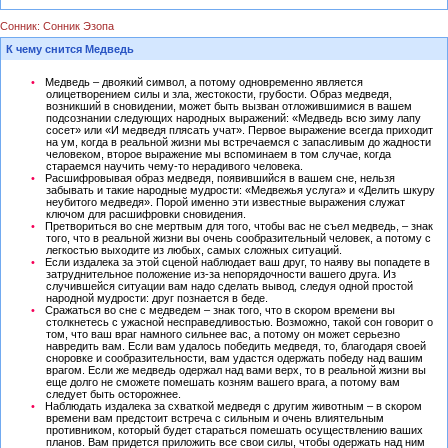
Сонник: Сонник Эзопа
К чему снится Медведь
Медведь – двоякий символ, а потому одновременно является
олицетворением силы и зла, жестокости, грубости. Образ медведя,
возникший в сновидении, может быть вызван отложившимися в вашем
подсознании следующих народных выражений: «Медведь всю зиму лапу
сосет» или «И медведя плясать учат». Первое выражение всегда приходит
на ум, когда в реальной жизни мы встречаемся с запасливым до жадности
человеком, второе выражение мы вспоминаем в том случае, когда
стараемся научить чему-то нерадивого человека.
Расшифровывая образ медведя, появившийся в вашем сне, нельзя
забывать и такие народные мудрости: «Медвежья услуга» и «Делить шкуру
неубитого медведя». Порой именно эти известные выражения служат
ключом для расшифровки сновидения.
Претвориться во сне мертвым для того, чтобы вас не съел медведь, – знак
того, что в реальной жизни вы очень сообразительный человек, а потому с
легкостью выходите из любых, самых сложных ситуаций.
Если издалека за этой сценой наблюдает ваш друг, то наяву вы попадете в
затруднительное положение из-за непорядочности вашего друга. Из
случившейся ситуации вам надо сделать вывод, следуя одной простой
народной мудрости: друг познается в беде.
Сражаться во сне с медведем – знак того, что в скором времени вы
столкнетесь с ужасной несправедливостью. Возможно, такой сон говорит о
том, что ваш враг намного сильнее вас, а потому он может серьезно
навредить вам. Если вам удалось победить медведя, то, благодаря своей
сноровке и сообразительности, вам удастся одержать победу над вашим
врагом. Если же медведь одержал над вами верх, то в реальной жизни вы
еще долго не сможете помешать козням вашего врага, а потому вам
следует быть осторожнее.
Наблюдать издалека за схваткой медведя с другим животным – в скором
времени вам предстоит встреча с сильным и очень влиятельным
противником, который будет стараться помешать осуществлению ваших
планов. Вам придется приложить все свои силы, чтобы одержать над ним