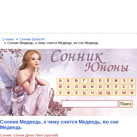
Сонник
Сонник буква М
Сонник Медведь, к чему снится Медведь, во сне Медведь
А
Б
В
Г
Д
Е
Ё
Ж
З
И
Й
К
Л
М
Н
О
П
Р
С
Т
У
Ф
Х
Ц
Ч
Ш
Щ
Э
Ю
Я
Сонник Медведь, к чему снится Медведь, во сне
Медведь
Сонник: Сонник Дениз Линн (краткий)