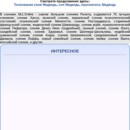
Смотрите продолжение здесь:
Толкование снов Медведь, сон Медведь, приснилось Медведь
В соннике Sk1.Online - самом большом соннике Рунета, содержится 75 лучших
сонников: сонник Хассе, мужской сонник, зеркальный сонник психологический
состояний, итальянский сонник Менегетти, сонник Нострадамуса, старинный
французский сонник, ведический сонник Шивананды, сонник майя, нумерологический
сонник Пифагора, сонник Дениз Линн (подробный), лунный сонник, сонник Лонго,
халдейский сонник, сонник Здоровья, сонник Шиллера-Школьника, индейский
шаманский сонник, сонник Азара, сонник Шереминской, средневековый сонник
Даниила, сонник Лоффа, новый семейный сонник, сонник любви, сонник Ванги,
российский сонник, и другие.
ИНТЕРЕСНОЕ