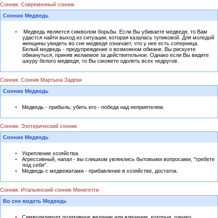
Сонник: Современный сонник
Сонник Медведь
Медведь является символом борьбы. Если Вы убиваете медведя, то Вам
удастся найти выход из ситуации, которая казалась тупиковой. Для молодой
женщины увидеть во сне медведя означает, что у нее есть соперница.
Белый медведь - предупреждение о возможном обмане. Вы рискуете
обмануться, приняв желаемое за действительное. Однако если Вы видите
шкуру белого медведя, то Вы сможете одолеть всех недругов.
Сонник: Сонник Мартына Задеки
Сонник Медведь
Медведь - прибыль; убить его - победа над неприятелем.
Сонник: Эзотерический сонник
Сонник Медведь
Укрепление хозяйства.
Агрессивный, напал - вы слишком увлеклись бытовыми вопросами, "гребете
под себя".
Медведь с медвежатами - прибавление в хозяйстве, достаток.
Сонник: Итальянский сонник Менегетти
Во сне видеть Медведь
Символизирует позитивное желание или влечение, которые, однако,