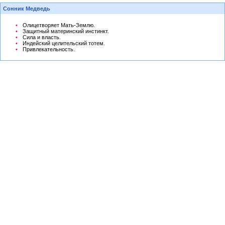
Сонник Медведь
Олицетворяет Мать-Землю.
Защитный материнский инстинкт.
Сила и власть.
Индейский целительский тотем.
Привлекательность.