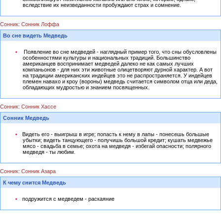
вследствие их неизведанности пробуждают страх и сомнение.
Сонник: Сонник Лоффа
Во сне видеть Медведь
Появление во сне медведей - наглядный пример того, что сны обусловлены
особенностями культуры и национальных традиций. Большинство
американцев воспринимает медведей далеко не как самых лучших
компаньонов - для них эти животные олицетворяют дурной характер. А вот
на традиции американских индейцев это не распространяется. У индейцев
племен навахо и кроу (вороны) медведь считается символом отца или деда,
обладающих мудростью и знанием посвященных.
Сонник: Сонник Хассе
Сонник Медведь
Видеть его - выигрыш в игре; попасть к нему в лапы - понесешь большые
убытки; видеть танцующего - получишь большой кредит; кушать медвежье
мясо - свадьба в семье; охота на медведя - избегай опасности; полярного
медведя - ты любим.
Сонник: Сонник Азара
К чему снится Медведь
подружится с медведем - раскаяние