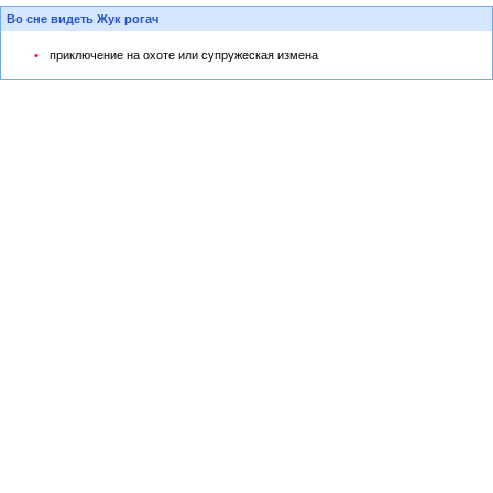
Во сне видеть Жук рогач
приключение на охоте или супружеская измена