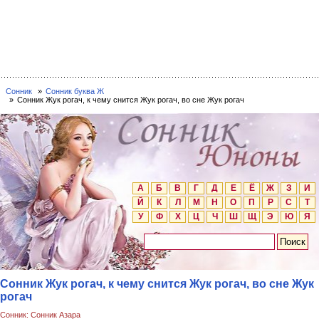
Сонник
Сонник буква Ж
Сонник Жук рогач, к чему снится Жук рогач, во сне Жук рогач
А
Б
В
Г
Д
Е
Ё
Ж
З
И
Й
К
Л
М
Н
О
П
Р
С
Т
У
Ф
Х
Ц
Ч
Ш
Щ
Э
Ю
Я
Сонник Жук рогач, к чему снится Жук рогач, во сне Жук
рогач
Сонник: Сонник Азара