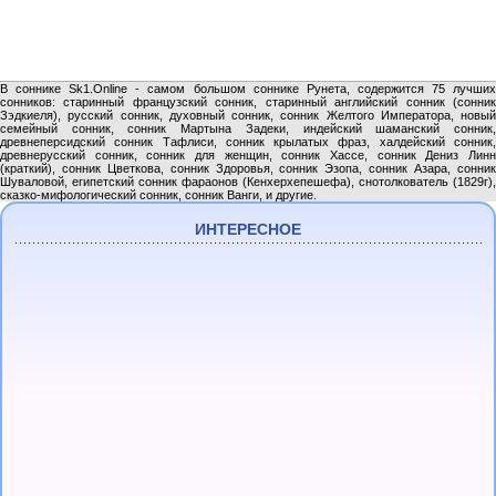
В соннике Sk1.Online - самом большом соннике Рунета, содержится 75 лучших
сонников: старинный французский сонник, старинный английский сонник (сонник
Зэдкиеля), русский сонник, духовный сонник, сонник Желтого Императора, новый
семейный сонник, сонник Мартына Задеки, индейский шаманский сонник,
древнеперсидский сонник Тафлиси, сонник крылатых фраз, халдейский сонник,
древнерусский сонник, сонник для женщин, сонник Хассе, сонник Дениз Линн
(краткий), сонник Цветкова, сонник Здоровья, сонник Эзопа, сонник Азара, сонник
Шуваловой, египетский сонник фараонов (Кенхерхепешефа), снотолкователь (1829г),
сказко-мифологический сонник, сонник Ванги, и другие.
ИНТЕРЕСНОЕ