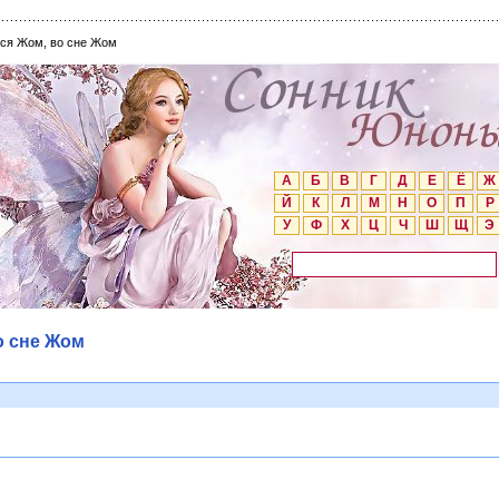
тся Жом, во сне Жом
А
Б
В
Г
Д
Е
Ё
Ж
Й
К
Л
М
Н
О
П
Р
У
Ф
Х
Ц
Ч
Ш
Щ
Э
о сне Жом