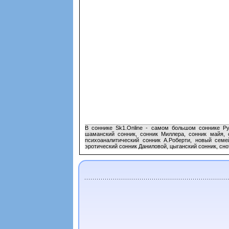
В соннике Sk1.Online - самом большом соннике Ру
шаманский сонник, сонник Миллера, сонник майя, 
психоаналитический сонник А.Роберти, новый семе
эротический сонник Даниловой, цыганский сонник, сно