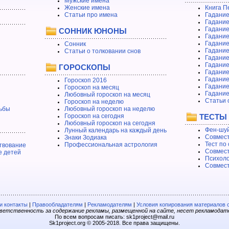
Мужские имена
Женские имена
Книга П
Статьи про имена
Гадание
Гадание
Гадание
СОННИК ЮНОНЫ
Гадание
Гадание
Сонник
Гадание
Статьи о толковании снов
Гадание
Гадание
ГОРОСКОПЫ
Гадание
Гадание
Гороскоп 2016
Гадани
Гороскоп на месяц
Гадание
Любовный гороскоп на месяц
Статьи 
Гороскоп на неделю
ьбы
Любовный гороскоп на неделю
Гороскоп на сегодня
ТЕСТЫ
Любовный гороскоп на сегодня
Фен-шуй
Лунный календарь на каждый день
Совмест
Знаки Зодиака
Тест по
Профессиональная астрология
твование
Совмест
е детей
Психоло
Совмест
 контакты
|
Правообладателям
|
Рекламодателям
|
Условия копирования материалов 
етственность за содержание рекламы, размещенной на сайте, несет рекламодат
По всем вопросам писать: sk1project@mail.ru
Sk1project.org © 2005-2018. Все права защищены.