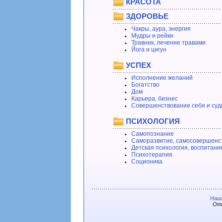
КРАСОТА
ЗДОРОВЬЕ
Чакры, аура, энергия
Мудры и рейки
Травник, лечение травами
Йога и цигун
УСПЕХ
Исполнение желаний
Богатство
Дом
Карьера, бизнес
Совершенствование себя и суд
ПСИХОЛОГИЯ
Самопознание
Саморазвитие, самосовершенс
Детская психология, воспитани
Психотерапия
Соционика
Наши
Отв