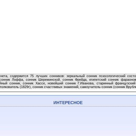
нета, содержится 75 лучших сонников: зеркальный сонник психологический состо
сонник Лоффа, сонник Шереминской, сонник Фрейда, египетский сонник фараонов
йный сонник, сонник Хассе, новейший сонник Г.Иванова, старинный французский
толкователь (1829г), сонник счастливых знамений, самоучитель-сонник (сонник Врубле
ИНТЕРЕСНОЕ