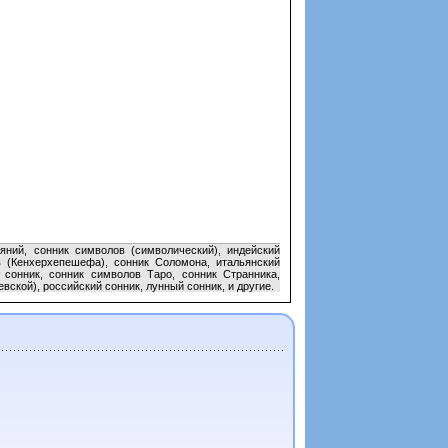
яний, сонник символов (символический), индейский
 (Кенхерхепешефа), сонник Соломона, итальянский
 сонник, сонник символов Таро, сонник Странника,
вской), российский сонник, лунный сонник, и другие.