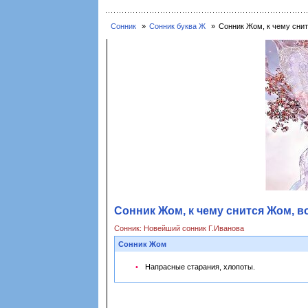
Сонник
Сонник буква Ж
Сонник Жом, к чему сни
Сонник Жом, к чему снится Жом, в
Сонник: Новейший сонник Г.Иванова
Сонник Жом
Напрасные старания, хлопоты.