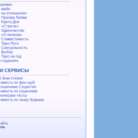
еремен
 майя
 на отношения
 Призма Любви
 Карта Дня
 «Стрела»
 Одиночество
 «О личном»
 Совместимость
 Таро Путь
 Сексуальность
е Выбор
 Таро на год
о гаданиях
 И СЕРВИСЫ
 Знак стихии
имость по фен-шуй
 соционике Социотип
имость по соционике
гические тесты
имость по знаку Зодиака
сайта
ель.