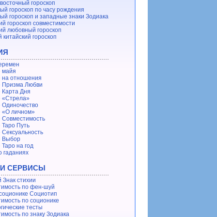
восточный гороскоп
ый гороскоп по часу рождения
ый гороскоп и западные знаки Зодиака
ий гороскоп совместимости
ий любовный гороскоп
 китайский гороскоп
ИЯ
еремен
 майя
 на отношения
 Призма Любви
 Карта Дня
 «Стрела»
 Одиночество
 «О личном»
 Совместимость
 Таро Путь
 Сексуальность
е Выбор
 Таро на год
о гаданиях
 И СЕРВИСЫ
 Знак стихии
имость по фен-шуй
 соционике Социотип
имость по соционике
гические тесты
имость по знаку Зодиака