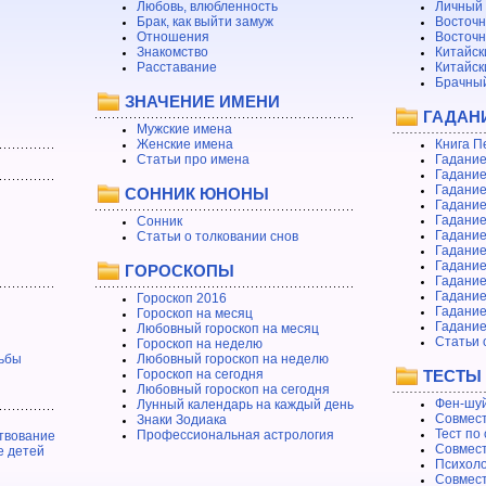
Любовь, влюбленность
Личный 
Брак, как выйти замуж
Восточн
Отношения
Восточн
Знакомство
Китайск
Расставание
Китайск
Брачный
ЗНАЧЕНИЕ ИМЕНИ
ГАДАН
Мужские имена
Женские имена
Книга П
Статьи про имена
Гадание
Гадание
Гадание
СОННИК ЮНОНЫ
Гадание
Гадание
Сонник
Гадание
Статьи о толковании снов
Гадание
Гадание
ГОРОСКОПЫ
Гадание
Гадание
Гороскоп 2016
Гадани
Гороскоп на месяц
Гадание
Любовный гороскоп на месяц
Статьи 
Гороскоп на неделю
ьбы
Любовный гороскоп на неделю
Гороскоп на сегодня
ТЕСТЫ
Любовный гороскоп на сегодня
Фен-шуй
Лунный календарь на каждый день
Совмест
Знаки Зодиака
Тест по
Профессиональная астрология
твование
Совмест
е детей
Психоло
Совмест