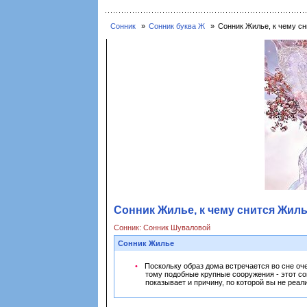
Сонник
Сонник буква Ж
Сонник Жилье, к чему сн
Сонник Жилье, к чему снится Жиль
Сонник: Сонник Шуваловой
Сонник Жилье
Поскольку образ дома встречается во сне оч
тому подобные крупные сооружения - этот со
показывает и причину, по которой вы не реал