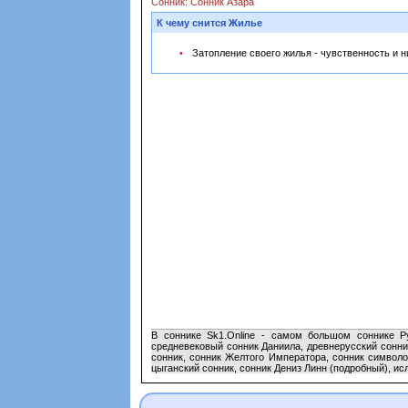
Сонник: Сонник Азара
К чему снится Жилье
Затопление своего жилья - чувственность и 
В соннике Sk1.Online - самом большом соннике Ру
средневековый сонник Даниила, древнерусский сонник
сонник, сонник Желтого Императора, сонник символо
цыганский сонник, сонник Дениз Линн (подробный), ис