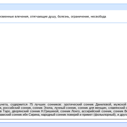
низменные влечения, отягчающие душу, болезнь, ограничение, несвобода
нета, содержится 75 лучших сонников: эротический сонник Даниловой, мужской 
, российский сонник, сонник Эзопа, лунный сонник, сонник для женщин, славянский 
в Таро, дворянский сонник Н.Гришиной, сонник Лонго, ассирийский сонник, сонник В
ламский сонник ибн Сирина, народный сонник поверий и примет (фольклорный), и друг