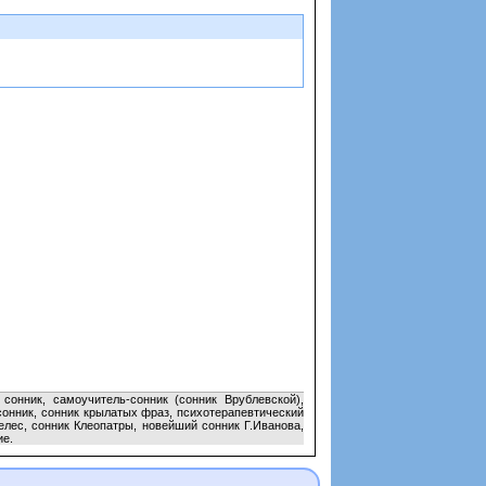
сонник, самоучитель-сонник (сонник Врублевской),
сонник, сонник крылатых фраз, психотерапевтический
елес, сонник Клеопатры, новейший сонник Г.Иванова,
ие.