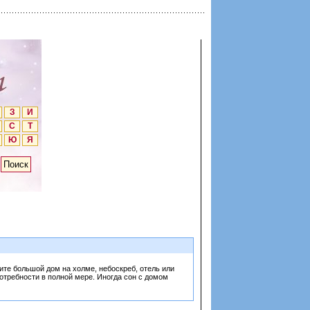
З
И
С
Т
Ю
Я
ите большой дом на холме, небоскреб, отель или
потребности в полной мере. Иногда сон с домом