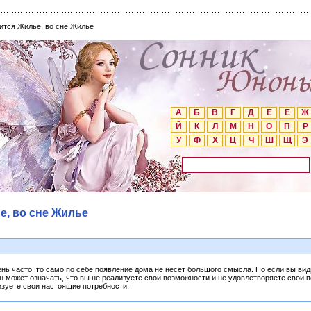
ится Жилье, во сне Жилье
А
Б
В
Г
Д
Е
Ё
Ж
Й
К
Л
М
Н
О
П
Р
У
Ф
Х
Ц
Ч
Ш
Щ
Э
е, во сне Жилье
ень часто, то само по себе появление дома не несет большого смысла. Но если вы вид
н может означать, что вы не реализуете свои возможности и не удовлетворяете свои 
изуете свои настоящие потребности.