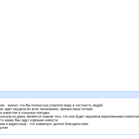
ом - значит, что Вы полностью утратите веру в честность людей.
 Вас ждет неудача во всех начинаниях, финансовые потери.
е известия и спешные поездки.
 уехала из дома, является знаком того, что она будет окружена вероломными клеветни
 то наяву Вас ждут хорошие новости.
м и радостным - это знаменует долгое благоденствие.
ытия.