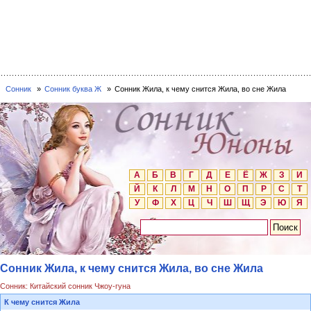
Сонник
Сонник буква Ж
Сонник Жила, к чему снится Жила, во сне Жила
А
Б
В
Г
Д
Е
Ё
Ж
З
И
Й
К
Л
М
Н
О
П
Р
С
Т
У
Ф
Х
Ц
Ч
Ш
Щ
Э
Ю
Я
Сонник Жила, к чему снится Жила, во сне Жила
Сонник: Китайский сонник Чжоу-гуна
К чему снится Жила