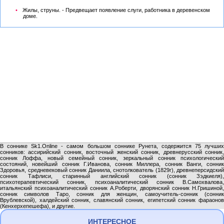
Жилы, струны. - Предвещает появление слуги, работника в деревенском
доме.
В соннике Sk1.Online - самом большом соннике Рунета, содержится 75 лучших
сонников: ассирийский сонник, восточный женский сонник, древнерусский сонник,
сонник Лоффа, новый семейный сонник, зеркальный сонник психологический
состояний, новейший сонник Г.Иванова, сонник Миллера, сонник Ванги, сонник
Здоровья, средневековый сонник Даниила, снотолкователь (1829г), древнеперсидский
сонник Тафлиси, старинный английский сонник (сонник Зэдкиеля),
психотерапевтический сонник, психоаналитический сонник В.Самохвалова,
итальянский психоаналитический сонник А.Роберти, дворянский сонник Н.Гришиной,
сонник символов Таро, сонник для женщин, самоучитель-сонник (сонник
Врублевской), халдейский сонник, славянский сонник, египетский сонник фараонов
(Кенхерхепешефа), и другие.
ИНТЕРЕСНОЕ