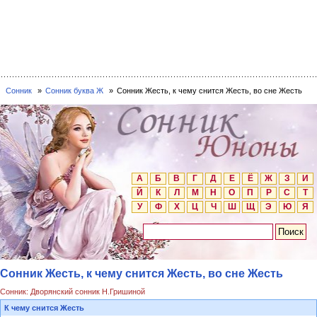
Сонник
Сонник буква Ж
Сонник Жесть, к чему снится Жесть, во сне Жесть
А
Б
В
Г
Д
Е
Ё
Ж
З
И
Й
К
Л
М
Н
О
П
Р
С
Т
У
Ф
Х
Ц
Ч
Ш
Щ
Э
Ю
Я
Сонник Жесть, к чему снится Жесть, во сне Жесть
Сонник: Дворянский сонник Н.Гришиной
К чему снится Жесть