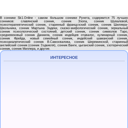
В соннике Sk1.Online - самом большом соннике Рунета, содержится 75 лучших
сонников: славянский сонник, сонник Эзопа, сонник Шуваловой,
психотерапевтический сонник, старинный французский сонник, сонник Шиллера-
Школьника, сонник Мартына Задеки, сказко-мифологический сонник, зеркальный
сонник психологический состояний, детский сонник, сонник символов Таро,
средневековый сонник Даниила, сонник индейцев отавалос, кулинарный сонник,
сонник Фрейда, новый семейный сонник, индейский шаманский сонник,
психоаналитический сонник В.Самохвалова, сонник Шереминской, старинный
английский сонник (сонник Зэдкиеля), сонник Ванги, цыганский сонник, эзотерический
сонник, сонник Миллера, и другие.
ИНТЕРЕСНОЕ