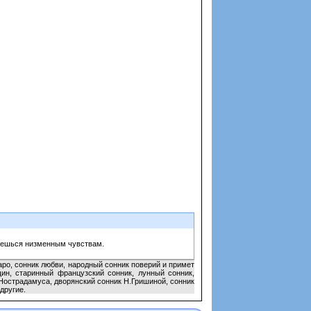
даешься низменным чувствам.
аро, сонник любви, народный сонник поверий и примет
щин, старинный французский сонник, лунный сонник,
 Нострадамуса, дворянский сонник Н.Гришиной, сонник
другие.