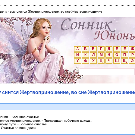
е, к чему снится Жертвоприношение, во сне Жертвоприношение
А
Б
В
Г
Д
Е
Ё
Ж
Й
К
Л
М
Н
О
П
Р
У
Ф
Х
Ц
Ч
Ш
Щ
Э
у снится Жертвоприношение, во сне Жертвоприношени
ения. - Большое счастье.
енное жертвоприношение. - Предвещает побочные доходы.
ому пути. - Большое счастье.
 Счастье во всех делах.