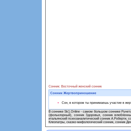
Сонник: Восточный женский сонник
Сонник Жертвоприношение
Сон, в котором ты принимаешь участие в жер
В соннике Sk1.Online - самом большом соннике Рунет
(фольклорный), сонник Здоровья, сонник влюбленны
итальянский психоаналитический сонник А.Роберти, с
Клеопатры, сказко-мифологический сонник, сонник Ден