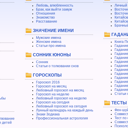
Любовь, влюбленность
Личный 
Брак, как выйти замуж
Восточн
Отношения
Восточн
Знакомство
Китайск
Расставание
Китайск
Брачный
ЗНАЧЕНИЕ ИМЕНИ
ГАДАН
Мужские имена
Женские имена
Книга П
Статьи про имена
Гадание
Гадание
Гадание
СОННИК ЮНОНЫ
Гадание
Гадание
Сонник
Гадание
Статьи о толковании снов
Гадание
Гадание
ГОРОСКОПЫ
Гадание
Гадание
Гороскоп 2016
Гадани
Гороскоп на месяц
Гадание
Любовный гороскоп на месяц
Статьи 
Гороскоп на неделю
ьбы
Любовный гороскоп на неделю
Гороскоп на сегодня
ТЕСТЫ
Любовный гороскоп на сегодня
Фен-шуй
Лунный календарь на каждый день
Совмест
Знаки Зодиака
Тест по
Профессиональная астрология
твование
Совмест
е детей
Психоло