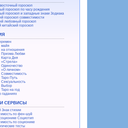
восточный гороскоп
ый гороскоп по часу рождения
ый гороскоп и западные знаки Зодиака
ий гороскоп совместимости
ий любовный гороскоп
 китайский гороскоп
ИЯ
еремен
 майя
 на отношения
 Призма Любви
 Карта Дня
 «Стрела»
 Одиночество
 «О личном»
 Совместимость
 Таро Путь
 Сексуальность
е Выбор
 Таро на год
о гаданиях
 И СЕРВИСЫ
 Знак стихии
имость по фен-шуй
 соционике Социотип
имость по соционике
гические тесты