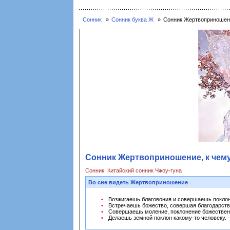
Сонник
Сонник буква Ж
Сонник Жертвоприношени
Сонник Жертвоприношение, к чем
Сонник: Китайский сонник Чжоу-гуна
Во сне видеть Жертвоприношение
Возжигаешь благовония и совершаешь поклон
Встречаешь божество, совершая благодарств
Совершаешь моление, поклонение божественн
Делаешь земной поклон какому-то человеку. -