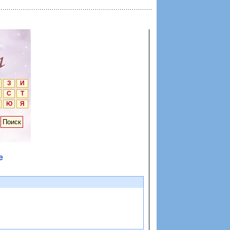
З
И
С
Т
Ю
Я
е