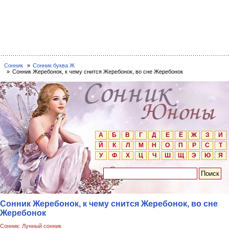
Сонник
Сонник буква Ж
Сонник Жеребонок, к чему снится Жеребонок, во сне Жеребонок
А
Б
В
Г
Д
Е
Ё
Ж
З
И
Й
К
Л
М
Н
О
П
Р
С
Т
У
Ф
Х
Ц
Ч
Ш
Щ
Э
Ю
Я
Сонник Жеребонок, к чему снится Жеребонок, во сне
Жеребонок
Сонник: Лунный сонник