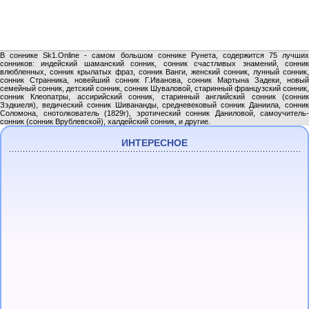
В соннике Sk1.Online - самом большом соннике Рунета, содержится 75 лучших
сонников: индейский шаманский сонник, сонник счастливых знамений, сонник
влюбленных, сонник крылатых фраз, сонник Ванги, женский сонник, лунный сонник,
сонник Странника, новейший сонник Г.Иванова, сонник Мартына Задеки, новый
семейный сонник, детский сонник, сонник Шуваловой, старинный французский сонник,
сонник Клеопатры, ассирийский сонник, старинный английский сонник (сонник
Зэдкиеля), ведический сонник Шивананды, средневековый сонник Даниила, сонник
Соломона, снотолкователь (1829г), эротический сонник Даниловой, самоучитель-
сонник (сонник Врублевской), халдейский сонник, и другие.
ИНТЕРЕСНОЕ