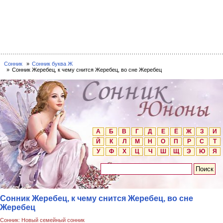
Сонник
Сонник буква Ж
Сонник Жеребец, к чему снится Жеребец, во сне Жеребец
А
Б
В
Г
Д
Е
Ё
Ж
З
И
Й
К
Л
М
Н
О
П
Р
С
Т
У
Ф
Х
Ц
Ч
Ш
Щ
Э
Ю
Я
Сонник Жеребец, к чему снится Жеребец, во сне
Жеребец
Сонник: Новый семейный сонник