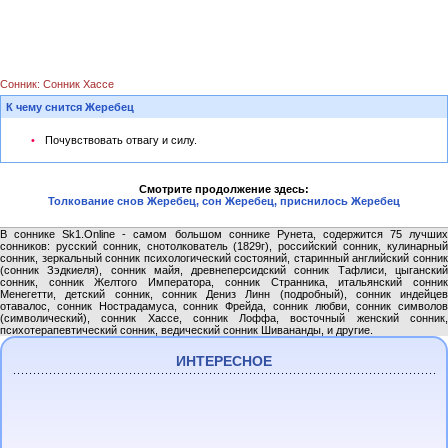
Сонник: Сонник Хассе
К чему снится Жеребец
Почувствовать отвагу и силу.
Смотрите продолжение здесь:
Толкование снов Жеребец, сон Жеребец, приснилось Жеребец
В соннике Sk1.Online - самом большом соннике Рунета, содержится 75 лучших
сонников: русский сонник, снотолкователь (1829г), российский сонник, кулинарный
сонник, зеркальный сонник психологический состояний, старинный английский сонник
(сонник Зэдкиеля), сонник майя, древнеперсидский сонник Тафлиси, цыганский
сонник, сонник Желтого Императора, сонник Странника, итальянский сонник
Менегетти, детский сонник, сонник Дениз Линн (подробный), сонник индейцев
отавалос, сонник Нострадамуса, сонник Фрейда, сонник любви, сонник символов
(символический), сонник Хассе, сонник Лоффа, восточный женский сонник,
психотерапевтический сонник, ведический сонник Шивананды, и другие.
ИНТЕРЕСНОЕ