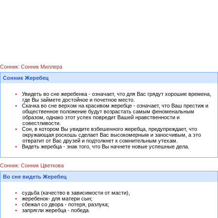
Сонник: Сонник Миллера
Сонник Жеребец
Увидеть во сне жеребенка - означает, что для Вас грядут хорошие времена,
где Вы займете достойное и почетное место.
Скачка во сне верхом на красивом жеребце - означает, что Ваш престиж и
общественное положение будут возрастать самым феноменальным
образом, однако этот успех повредит Вашей нравственности и
совестливости.
Сон, в котором Вы увидите взбешенного жеребца, предупреждает, что
окружающая роскошь сделает Вас высокомерным и заносчивым, а это
отвратит от Вас друзей и подтолкнет к сомнительным утехам.
Видеть жеребца - знак того, что Вы начнете новые успешные дела.
Сонник: Сонник Цветкова
Во сне видеть Жеребец
судьба (качество в зависимости от масти),
жеребенок- для матери сын;
сбежал со двора - потеря, разлука;
запрягли жеребца - победа.