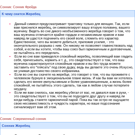
Сонник: Сонник Фрейда
К чему снится Жеребец
Данный символ предусматривает трактовку только для женщин. Так, если
вам приснился жеребец, он символизирует вашу вторую половину, вашего
мужчину. Видеть во сне дикого необъезженного жеребца говорит о том, что
ваш мужчина отличается крайне гордым и независимым нравом и вам
навряд ли удастся подчинить его своей воле, сломить его характер.
Единственное, чего вы можете добиться, приложив усилия, - это
окончательного разрыва с ним. Он никому не позволяет главенствовать над
собой, и если вы хотите, чтобы ваш союз был гармоничным и долговечным,
не пытайтесь его переделать.
Если во сне вам привиделся спокойный жеребец, позволяющий вам гладить
себя, причесывать, кормить и т. д., это свидетельствует о том, что ваш
мужчина характеризуется спокойным нравом и вы без труда можете
заставить его "плясать" под свою дудку, ведь вы делаете это очень Искусно,
не унижая достоинство своего избранника.
Если во сне вы скачете на жеребце, это говорит о том, что вы проживете с
человеком бурную в эмоциональном плане жизнь. И как бы вам ни хотелось
сделать его менее импульсивным и более уравновешенным, а жизнь более
спокойной, не пытайтесь этого сделать, так как в любом случае потерпите
неудачу.
Если же вам снилось, как жеребец убегал от вас, не давался вам в руки, -
это свидетельствует о том, что вы не подходите друг другу и навряд ли
когда-нибудь станете гармоничной парой. Пока вы так остро не ощущаете
свою несовместимость и чуждость характера, но ваше подсознание
сигнализирует вам об этом.
Сонник: Современный сонник
Сонник Жеребец