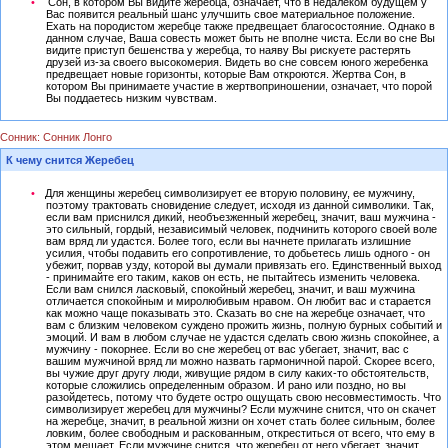
Сон, в котором Вы видите жеребца, означает, что в недалеком будущем у
Вас появится реальный шанс улучшить свое материальное положение.
Ехать на породистом жеребце также предвещает благосостояние. Однако в
данном случае, Ваша совесть может быть не вполне чиста. Если во сне Вы
видите приступ бешенства у жеребца, то наяву Вы рискуете растерять
друзей из-за своего высокомерия. Видеть во сне совсем юного жеребенка
предвещает новые горизонты, которые Вам откроются. Жертва Сон, в
котором Вы принимаете участие в жертвоприношении, означает, что порой
Вы поддаетесь низким чувствам.
Сонник: Сонник Лонго
К чему снится Жеребец
Для женщины жеребец символизирует ее вторую половину, ее мужчину,
поэтому трактовать сновидение следует, исходя из данной символики. Так,
если вам приснился дикий, необъезженный жеребец, значит, ваш мужчина -
это сильный, гордый, независимый человек, подчинить которого своей воле
вам вряд ли удастся. Более того, если вы начнете прилагать излишние
усилия, чтобы подавить его сопротивление, то добьетесь лишь одного - он
убежит, порвав узду, которой вы думали привязать его. Единственный выход
- принимайте его таким, каков он есть, не пытайтесь изменить человека.
Если вам снился ласковый, спокойный жеребец, значит, и ваш мужчина
отличается спокойным и миролюбивым нравом. Он любит вас и старается
как можно чаще показывать это. Сказать во сне на жеребце означает, что
вам с близким человеком суждено прожить жизнь, полную бурных событий и
эмоций. И вам в любом случае не удастся сделать свою жизнь спокойнее, а
мужчину - покорнее. Если во сне жеребец от вас убегает, значит, вас с
вашим мужчиной вряд ли можно назвать гармоничной парой. Скорее всего,
вы чужие друг другу люди, живущие рядом в силу каких-то обстоятельств,
которые сложились определенным образом. И рано или поздно, но вы
разойдетесь, потому что будете остро ощущать свою несовместимость. Что
символизирует жеребец для мужчины? Если мужчине снится, что он скачет
на жеребце, значит, в реальной жизни он хочет стать более сильным, более
ловким, более свободным и раскованным, откреститься от всего, что ему в
этом мешает. Если мужчине снится, что жеребец от него убегает, значит,