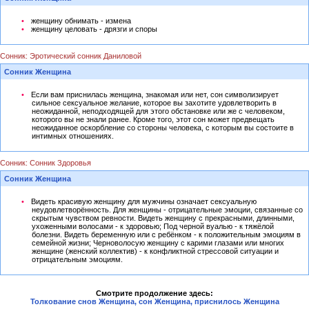
женщину обнимать - измена
женщину целовать - дрязги и споры
Сонник: Эротический сонник Даниловой
Сонник Женщина
Если вам приснилась женщина, знакомая или нет, сон символизирует
сильное сексуальное желание, которое вы захотите удовлетворить в
неожиданной, неподходящей для этого обстановке или же с человеком,
которого вы не знали ранее. Кроме того, этот сон может предвещать
неожиданное оскорбление со стороны человека, с которым вы состоите в
интимных отношениях.
Сонник: Сонник Здоровья
Сонник Женщина
Видеть красивую женщину для мужчины означает сексуальную
неудовлетворённость. Для женщины - отрицательные эмоции, связанные со
скрытым чувством ревности. Видеть женщину с прекрасными, длинными,
ухоженными волосами - к здоровью; Под черной вуалью - к тяжёлой
болезни. Видеть беременную или с ребёнком - к положительным эмоциям в
семейной жизни; Черноволосую женщину с карими глазами или многих
женщине (женский коллектив) - к конфликтной стрессовой ситуации и
отрицательным эмоциям.
Смотрите продолжение здесь:
Толкование снов Женщина, сон Женщина, приснилось Женщина