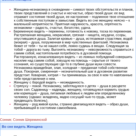
Женщина-незнакомка в сновидении – символ твоих обстоятельств и планов,
твоих представлений о счастье и несчастье, образ твоей души: ее вид
отражает состояние твоей души, ее настроение – подлинное твое отношение
к собственным поступкам и замыслам. Видеть во сне женщину неясно – к
маленькой неприятности. Приятная наружность, красота, опрятность
незнакомки – радость, счастье, богатство, удача.
Беременную видеть – перемены, готовность к новому, тоска по переменам.
Растрепанная женщина, некрасивая, грязная – нищета, неудачи, ссоры,
опустившаяся душа. Залитая кровью – душа, истязаемая страстями, водой
(мокрая) – душа, погруженная в мир чувственных фантазий. Незнакомка
бежит от тебя – ты не нашел себя, ложно судишь в вещах. Следующая за
тобой – дорога во тьму. Выгонять незнакомку – невозможность справиться с
самим собой, настоятельная потребность в духовной помощи.
Растерзанную, изнасилованную видеть – из ложных побуждений совершить
насилие над самим собой, зовущую на помощь – скрытые от твоего
сознания, но существующие где-то в глубине души муки совести.
Незнакомка враждебная, злая, холодная – преданная тобой собственная
душа. Покорная, смиренная – незначительный шаг в духовном развитии
предстоит. Коварная, хитрая – ты принимаешь за свое я кем-то навязанные
тебе представления о нем.
Женщину с бородой видеть – неожиданность.
Стряпуху – покой. Незнакомку, заботящуюся о детях – душа в расцвете
своих сил. Садовницу – надежды, женщину, готовящуюся кормить грудью
или кормящую – душа, питаемая любовью к людям или определенному
человеку (однако: младенец, жадно сосущий чью-то грудь, может
предвещать болезнь).
Женщину – род живой куклы, странно двигающуюся видеть – образ души,
пребывающей в состоянии самообмана.
Сонник: Сонник Шереминской
Во сне видеть Женщина