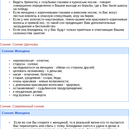
Видеть брюнетку с голубыми глазами и курносым носом - говорит
совершенно определенно о Вашем выходе из борьбы, где у Вас были шансы
на победу.
Если женщина с коричневыми глазами и римским носом, то Вас могут
лестью вовлечь в опасную спекуляцию, игру на бирже.
Если у нее золотисто-каштановые, темно-рыжие или красновато-коричневые
волосы и прямой нос, то такой сон предвещает Вам дополнительные
затруднения и беспокойство.
Если она блондинка, то у Вас будут только приятные и отвечающие Вашим
склонностям занятия.
Сонник: Сонник Цветкова
Сонник Женщина
черноволосая - сплетни;
старуха - склоки;
заглядываться на женщину - обман со стороны друзей;
целовать незнакомку - к деньгам;
нагая - огорчение, болезнь;
старая, уродливая - ссора, беда;
очень красивая - новые возможности;
с длинными красивыми волосами - здоровье;
останавливает - судьбинское предупреждение;
к неудачным делам;
под вуалью - к смерти.
Сонник: Современный сонник
Сонник Женщина
Если во сне Вы спорите с женщиной, то в реальной жизни кто-то пытается
Вас перехитрить или сбить с толку. Блондинки снятся к удаче в делах и