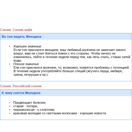
Сонник: Сонник майя
Во сне видеть Женщина
Хорошее значение
Если сон приснился женщине, ваш любимый мужчина не замечает никого
вокруг, вам не стоит бояться измен с его стороны. Чтобы ничего не
изменилось, пейте в течение недели перед тем, как лечь спать, стакан талой
воды.
Плохое значение
Ели сон приснился мужчине, то, возможно, появятся проблемы с потенцией.
В течение недели употребляйте больше специй (жгучего перца, имбиря,
хрена, петрушки и пр.).
Сонник: Российский сонник
К чему снится Женщина
Предвещает болезни;
старая - потери;
черноволосая - к сплетням;
красивая молодая со светлыми волосами - хорошие новости