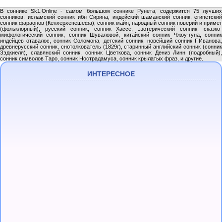
В соннике Sk1.Online - самом большом соннике Рунета, содержится 75 лучших
сонников: исламский сонник ибн Сирина, индейский шаманский сонник, египетский
сонник фараонов (Кенхерхепешефа), сонник майя, народный сонник поверий и примет
(фольклорный), русский сонник, сонник Хассе, эзотерический сонник, сказко-
мифологический сонник, сонник Шуваловой, китайский сонник Чжоу-гуна, сонник
индейцев отавалос, сонник Соломона, детский сонник, новейший сонник Г.Иванова,
древнерусский сонник, снотолкователь (1829г), старинный английский сонник (сонник
Зэдкиеля), славянский сонник, сонник Цветкова, сонник Дениз Линн (подробный),
сонник символов Таро, сонник Нострадамуса, сонник крылатых фраз, и другие.
ИНТЕРЕСНОЕ