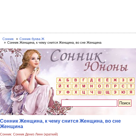
Сонник
Сонник буква Ж
Сонник Женщина, к чему снится Женщина, во сне Женщина
А
Б
В
Г
Д
Е
Ё
Ж
З
И
Й
К
Л
М
Н
О
П
Р
С
Т
У
Ф
Х
Ц
Ч
Ш
Щ
Э
Ю
Я
Сонник Женщина, к чему снится Женщина, во сне
Женщина
Сонник: Сонник Дениз Линн (краткий)