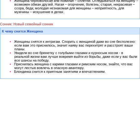
Женщина черноволосая или пожилая – сплетни. Оглядываться на женщину –
возможен обман друзей. Нагая – огорчение, болезнь; старая, некрасивая –
ссора, беда; молодая незнакомая для женщины – неприятность, для
мужчины – искушение в делах.
Сонник: Новый семейный сонник
К чему снится Женщина
Женщины снятся к интригам. Спорить с женщиной даже во сне бесполезно:
если вам это приснилось, значит наяву вас перехитрят и расстроят ваши
планы.
Увидели во сне брюнетку с голубыми глазами и курносым носом - в
реальной жизни вам лучше вовремя выйти из борьбы, даже если у вас были
все шансы на победу.
Приснилась женщина с карими глазами и римским носом, знайте, что вас
могут лестью вовлечь в опасную авантюру.
Блондинка снится к приятным занятиям и впечатлениям.