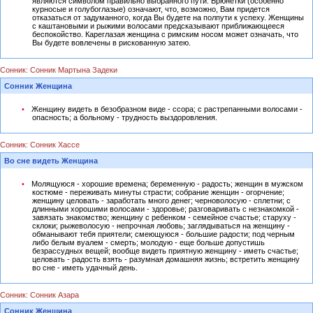
являются символом правильно выбранного пути. Брюнетки (особенно
курносые и голубоглазые) означают, что, возможно, Вам придется
отказаться от задуманного, когда Вы будете на полпути к успеху. Женщины
с каштановыми и рыжими волосами предсказывают приближающееся
беспокойство. Кареглазая женщина с римским носом может означать, что
Вы будете вовлечены в рискованную затею.
Сонник: Сонник Мартына Задеки
Сонник Женщина
Женщину видеть в безобразном виде - ссора; с растрепанными волосами -
опасность; а больному - трудность выздоровления.
Сонник: Сонник Хассе
Во сне видеть Женщина
Молящуюся - хорошие времена; беременную - радость; женщин в мужском
костюме - переживать минуты страсти; собрание женщин - огорчение;
женщину целовать - заработать много денег; черноволосую - сплетни; с
длинными хорошими волосами - здоровье; разговаривать с незнакомкой -
завязать знакомство; женщину с ребенком - семейное счастье; старуху -
склоки; рыжеволосую - непрочная любовь; заглядываться на женщину -
обманывают тебя приятели; смеющуюся - большие радости; под черным
либо белым вуалем - смерть; молодую - еще больше допустишь
безрассудных вещей; вообще видеть приятную женщину - иметь счастье;
целовать - радость взять - разумная домашняя жизнь; встретить женщину
во сне - иметь удачный день.
Сонник: Сонник Азара
Сонник Женщина