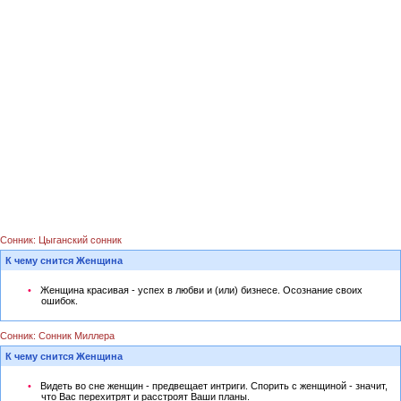
Сонник: Цыганский сонник
К чему снится Женщина
Женщина красивая - успех в любви и (или) бизнесе. Осознание своих
ошибок.
Сонник: Сонник Миллера
К чему снится Женщина
Видеть во сне женщин - предвещает интриги. Спорить с женщиной - значит,
что Вас перехитрят и расстроят Ваши планы.