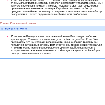
Если вам приснилось желе - это говорит о том, что в реальной жизни вы
очень мягкий человек, который безропотно позволяет управлять собой. Вы к
тому же пассивны в постели и никогда не делаете шаг навстречу, ожидая
проявления инициативы от партнера. Подобная пассивность быстро
приедается и набивает оскомину, в результате чего ваши отношения быстро
разрушаются. Так что задумайтесь о собственном слабоволии.
Сонник: Современный сонник
К чему снится Желе
Если во сне Вы едите желе, то в реальной жизни Вам следует избегать
кривых дорог. Сложные и запутанные дела сейчас не для Вас. Если Вам
приснилось, что Вы уронили желе и видите, как оно дрожит, то наяву Вы
попадете в ситуацию, в котором Вам будет очень трудно сориентироваться
и принять единственно верное решение. Для молодой женщины сон, в
котором она готовит желе, означает, что ей придется делать свой выбор в
пользу того или иного поклонника