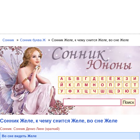
Сонник
Сонник буква Ж
Сонник Желе, к чему снится Желе, во сне Желе
А
Б
В
Г
Д
Е
Ё
Ж
З
И
Й
К
Л
М
Н
О
П
Р
С
Т
У
Ф
Х
Ц
Ч
Ш
Щ
Э
Ю
Я
Сонник Желе, к чему снится Желе, во сне Желе
Сонник: Сонник Дениз Линн (краткий)
Во сне видеть Желе