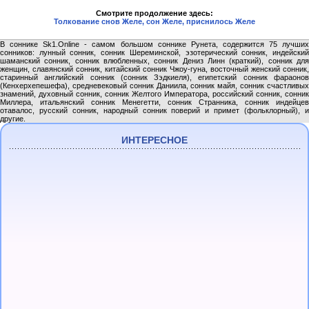
Смотрите продолжение здесь:
Толкование снов Желе, сон Желе, приснилось Желе
В соннике Sk1.Online - самом большом соннике Рунета, содержится 75 лучших
сонников: лунный сонник, сонник Шереминской, эзотерический сонник, индейский
шаманский сонник, сонник влюбленных, сонник Дениз Линн (краткий), сонник для
женщин, славянский сонник, китайский сонник Чжоу-гуна, восточный женский сонник,
старинный английский сонник (сонник Зэдкиеля), египетский сонник фараонов
(Кенхерхепешефа), средневековый сонник Даниила, сонник майя, сонник счастливых
знамений, духовный сонник, сонник Желтого Императора, российский сонник, сонник
Миллера, итальянский сонник Менегетти, сонник Странника, сонник индейцев
отавалос, русский сонник, народный сонник поверий и примет (фольклорный), и
другие.
ИНТЕРЕСНОЕ