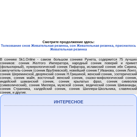
Смотрите продолжение здесь:
Толкование снов Жевательная резинка, сон Жевательная резинка, приснилось
Жевательная резинка
В соннике Sk1.Online - самом большом соннике Рунета, содержится 75 лучших
сонников: сонник Желтого Императора, народный сонник поверий и примет
(фольклорный), нумерологический сонник Пифагора, исламский сонник ибн Сирина,
самоучитель-сонник (сонник Врублевской), новейший сонник Г.Иванова, сонник Лонго,
сонник Шереминской, дворянский сонник Н.Гришиной, женский сонник, эзотерический
сонник, сонник майя, восточный женский сонник, сказко-мифологический сонник,
индейский шаманский сонник, сонник крылатых фраз, сонник символов
(символический), сонник Миллера, мужской сонник, ведический сонник Шивананды,
сонник Странника, халдейский сонник, сонник Шиллера-Школьника, славянский
сонник, и другие.
ИНТЕРЕСНОЕ