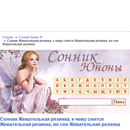
Сонник
Сонник буква Ж
Сонник Жевательная резинка, к чему снится Жевательная резинка, во сне
Жевательная резинка
А
Б
В
Г
Д
Е
Ё
Ж
З
И
Й
К
Л
М
Н
О
П
Р
С
Т
У
Ф
Х
Ц
Ч
Ш
Щ
Э
Ю
Я
Сонник Жевательная резинка, к чему снится
Жевательная резинка, во сне Жевательная резинка