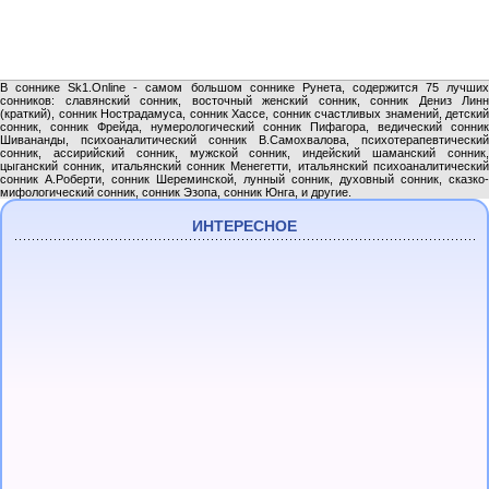
В соннике Sk1.Online - самом большом соннике Рунета, содержится 75 лучших
сонников: славянский сонник, восточный женский сонник, сонник Дениз Линн
(краткий), сонник Нострадамуса, сонник Хассе, сонник счастливых знамений, детский
сонник, сонник Фрейда, нумерологический сонник Пифагора, ведический сонник
Шивананды, психоаналитический сонник В.Самохвалова, психотерапевтический
сонник, ассирийский сонник, мужской сонник, индейский шаманский сонник,
цыганский сонник, итальянский сонник Менегетти, итальянский психоаналитический
сонник А.Роберти, сонник Шереминской, лунный сонник, духовный сонник, сказко-
мифологический сонник, сонник Эзопа, сонник Юнга, и другие.
ИНТЕРЕСНОЕ