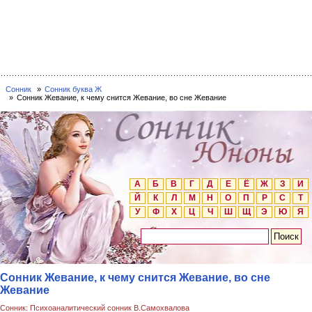
Сонник
Сонник буква Ж
Сонник Жевание, к чему снится Жевание, во сне Жевание
А
Б
В
Г
Д
Е
Ё
Ж
З
И
Й
К
Л
М
Н
О
П
Р
С
Т
У
Ф
Х
Ц
Ч
Ш
Щ
Э
Ю
Я
Сонник Жевание, к чему снится Жевание, во сне
Жевание
Сонник: Психоаналитический сонник В.Самохвалова