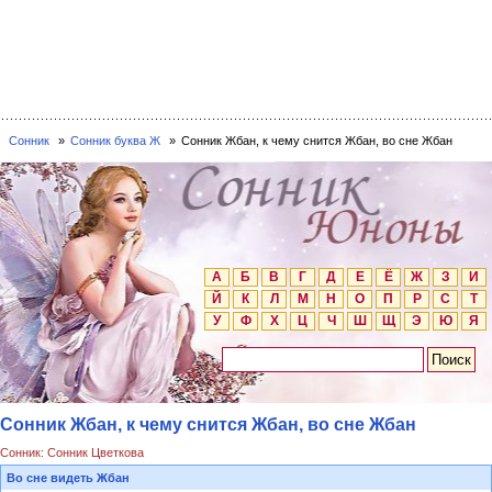
Сонник
Сонник буква Ж
Сонник Жбан, к чему снится Жбан, во сне Жбан
А
Б
В
Г
Д
Е
Ё
Ж
З
И
Й
К
Л
М
Н
О
П
Р
С
Т
У
Ф
Х
Ц
Ч
Ш
Щ
Э
Ю
Я
Сонник Жбан, к чему снится Жбан, во сне Жбан
Сонник: Сонник Цветкова
Во сне видеть Жбан