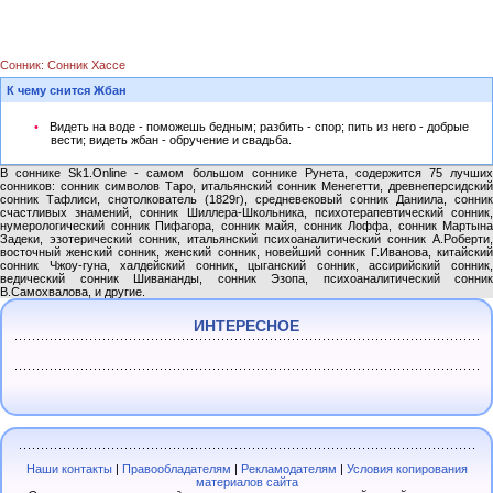
Сонник: Сонник Хассе
К чему снится Жбан
Видеть на воде - поможешь бедным; разбить - спор; пить из него - добрые
вести; видеть жбан - обручение и свадьба.
В соннике Sk1.Online - самом большом соннике Рунета, содержится 75 лучших
сонников: сонник символов Таро, итальянский сонник Менегетти, древнеперсидский
сонник Тафлиси, снотолкователь (1829г), средневековый сонник Даниила, сонник
счастливых знамений, сонник Шиллера-Школьника, психотерапевтический сонник,
нумерологический сонник Пифагора, сонник майя, сонник Лоффа, сонник Мартына
Задеки, эзотерический сонник, итальянский психоаналитический сонник А.Роберти,
восточный женский сонник, женский сонник, новейший сонник Г.Иванова, китайский
сонник Чжоу-гуна, халдейский сонник, цыганский сонник, ассирийский сонник,
ведический сонник Шивананды, сонник Эзопа, психоаналитический сонник
В.Самохвалова, и другие.
ИНТЕРЕСНОЕ
Наши контакты
|
Правообладателям
|
Рекламодателям
|
Условия копирования
материалов сайта