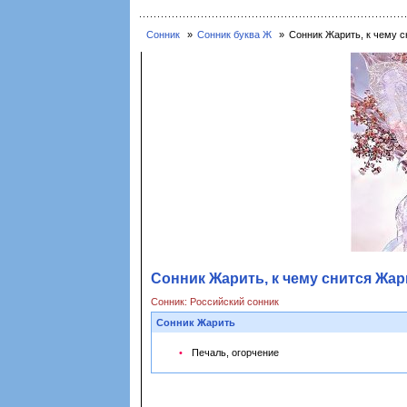
Сонник
Сонник буква Ж
Сонник Жарить, к чему с
Сонник Жарить, к чему снится Жар
Сонник: Российский сонник
Сонник Жарить
Печаль, огорчение