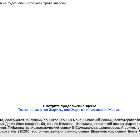
а не будет, лишь огромная трата энергии.
Смотрите продолжение здесь:
Толкование снов Жарить, сон Жарить, приснилось Жарить
та, содержится 75 лучших сонников: сонник майя, цыганский сонник, психотерапевти
ник Дениз Линн (подробный), сонник Шиллера-Школьника, египетский сонник фараон
онник Пифагора, психоаналитический сонник В.Самохвалова, древнерусский сонник, 
олкователь (1829г), восточный женский сонник, сонник Шереминской, сонник Дениз 