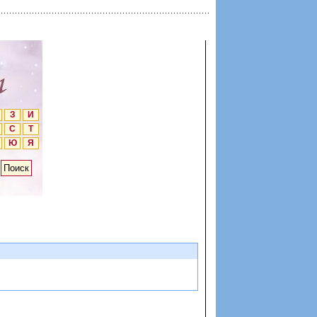
З
И
С
Т
Ю
Я