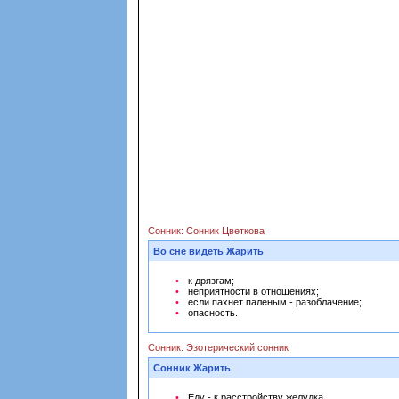
Сонник: Сонник Цветкова
Во сне видеть Жарить
к дрязгам;
неприятности в отношениях;
если пахнет паленым - разоблачение;
опасность.
Сонник: Эзотерический сонник
Сонник Жарить
Еду - к расстройству желудка.