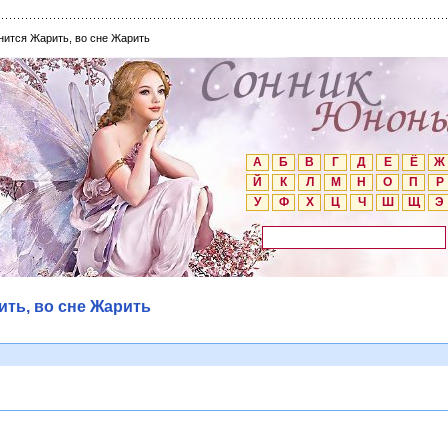
нится Жарить, во сне Жарить
А
Б
В
Г
Д
Е
Ё
Ж
Й
К
Л
М
Н
О
П
Р
У
Ф
Х
Ц
Ч
Ш
Щ
Э
ить, во сне Жарить