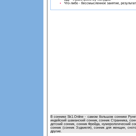
Что-либо - бессмысленное занятие, результат
В соннике Sk1.Online - самом большом соннике Руне
индейский шаманский сонник, сонник Странника, сон
детский сонник, сонник Фрейда, нумерологический с
сонник (сонник Зэдкиеля), сонник для женщин, снот
другие.