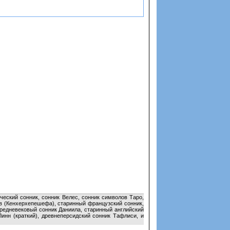
ческий сонник, сонник Велес, сонник символов Таро,
ов (Кенхерхепешефа), старинный французский сонник,
средневековый сонник Даниила, старинный английский
Линн (краткий), древнеперсидский сонник Тафлиси, и