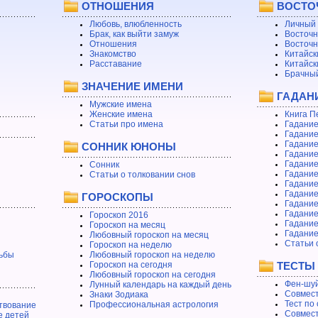
ОТНОШЕНИЯ
ВОСТО
Любовь, влюбленность
Личный 
Брак, как выйти замуж
Восточн
Отношения
Восточн
Знакомство
Китайск
Расставание
Китайск
Брачный
ЗНАЧЕНИЕ ИМЕНИ
ГАДАН
Мужские имена
Женские имена
Книга П
Статьи про имена
Гадание
Гадание
Гадание
СОННИК ЮНОНЫ
Гадание
Гадание
Сонник
Гадание
Статьи о толковании снов
Гадание
Гадание
ГОРОСКОПЫ
Гадание
Гадание
Гороскоп 2016
Гадани
Гороскоп на месяц
Гадание
Любовный гороскоп на месяц
Статьи 
Гороскоп на неделю
ьбы
Любовный гороскоп на неделю
Гороскоп на сегодня
ТЕСТЫ
Любовный гороскоп на сегодня
Фен-шуй
Лунный календарь на каждый день
Совмест
Знаки Зодиака
Тест по
Профессиональная астрология
твование
Совмест
е детей