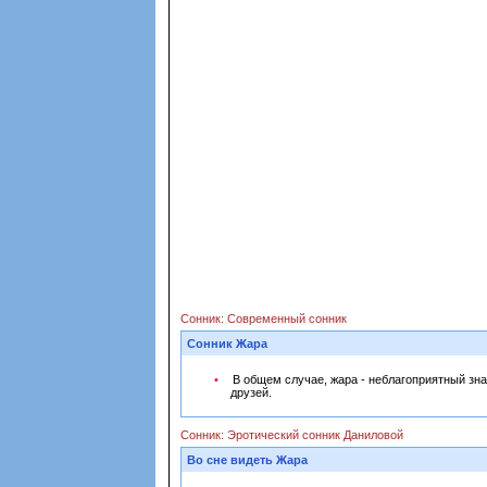
Сонник: Современный сонник
Сонник Жара
В общем случае, жара - неблагоприятный зна
друзей.
Сонник: Эротический сонник Даниловой
Во сне видеть Жара