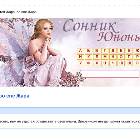
тся Жара, во сне Жара
А
Б
В
Г
Д
Е
Ё
Ж
Й
К
Л
М
Н
О
П
Р
У
Ф
Х
Ц
Ч
Ш
Щ
Э
во сне Жара
 всего, вам не удастся осуществить свои планы. Виновником неудач может оказаться к