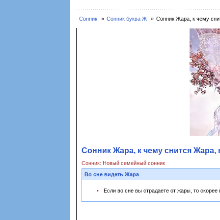
Сонник
Сонник буква Ж
Сонник Жара, к чему сни
Сонник Жара, к чему снится Жара, 
Сонник: Новый семейный сонник
Во сне видеть Жара
Если во сне вы страдаете от жары, то скорее