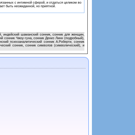
вязанных с интимной сферой, и отдаться целиком во
ет быть неожиданной, но приятной.
й, индейский шаманский сонник, сонник для женщин,
ий сонник Чжоу-гуна, сонник Дениз Линн (подробный),
нский психоаналитический сонник А.Роберти, сонник
ческий сонник, сонник символов (символический), и