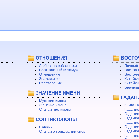
ОТНОШЕНИЯ
ВОСТО
Любовь, влюбленность
Личный 
Брак, как выйти замуж
Восточн
Отношения
Восточн
Знакомство
Китайск
Расставание
Китайск
Брачный
ЗНАЧЕНИЕ ИМЕНИ
ГАДАН
Мужские имена
Женские имена
Книга П
Статьи про имена
Гадание
Гадание
Гадание
СОННИК ЮНОНЫ
Гадание
Гадание
Сонник
Гадание
Статьи о толковании снов
Гадание