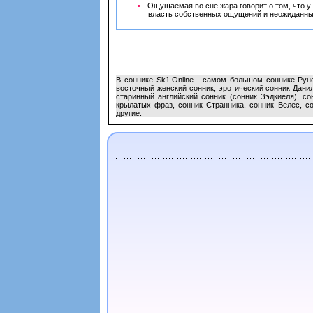
Ощущаемая во сне жара говорит о том, что у
власть собственных ощущений и неожиданных
В соннике Sk1.Online - самом большом соннике Рун
восточный женский сонник, эротический сонник Данил
старинный английский сонник (сонник Зэдкиеля), со
крылатых фраз, сонник Странника, сонник Велес, со
другие.