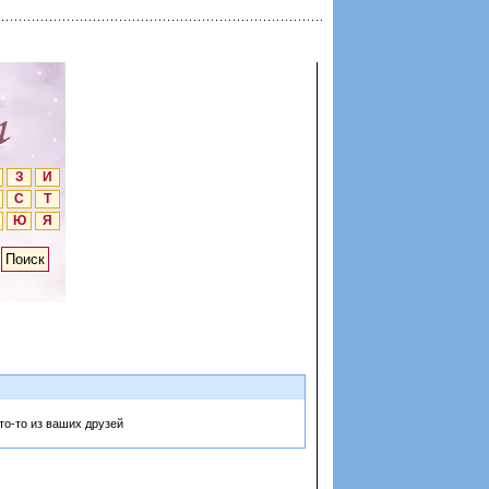
З
И
С
Т
Ю
Я
то-то из ваших друзей