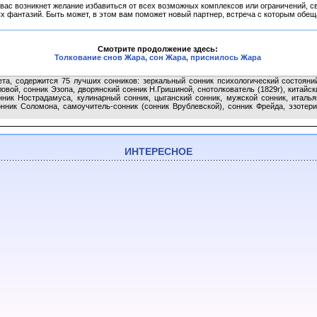
 вас возникнет желание избавиться от всех возможных комплексов или ограничений, с
 фантазий. Быть может, в этом вам поможет новый партнер, встреча с которым обеща
Смотрите продолжение здесь:
Толкование снов Жара, сон Жара, приснилось Жара
ета, содержится 75 лучших сонников: зеркальный сонник психологический состояни
овой, сонник Эзопа, дворянский сонник Н.Гришиной, снотолкователь (1829г), китайск
нник Нострадамуса, кулинарный сонник, цыганский сонник, мужской сонник, италья
нник Соломона, самоучитель-сонник (сонник Врублевской), сонник Фрейда, эзотери
ИНТЕРЕСНОЕ