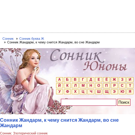
Сонник
Сонник буква Ж
Сонник Жандарм, к чему снится Жандарм, во сне Жандарм
А
Б
В
Г
Д
Е
Ё
Ж
З
И
Й
К
Л
М
Н
О
П
Р
С
Т
У
Ф
Х
Ц
Ч
Ш
Щ
Э
Ю
Я
Сонник Жандарм, к чему снится Жандарм, во сне
Жандарм
Сонник: Эзотерический сонник