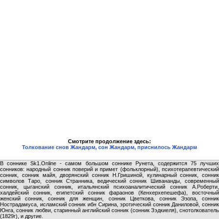
Смотрите продолжение здесь:
Толкование снов Жандарм, сон Жандарм, приснилось Жандарм
В соннике Sk1.Online - самом большом соннике Рунета, содержится 75 лучших
сонников: народный сонник поверий и примет (фольклорный), психотерапевтический
сонник, сонник майя, дворянский сонник Н.Гришиной, кулинарный сонник, сонник
символов Таро, сонник Странника, ведический сонник Шивананды, современный
сонник, цыганский сонник, итальянский психоаналитический сонник А.Роберти,
халдейский сонник, египетский сонник фараонов (Кенхерхепешефа), восточный
женский сонник, сонник для женщин, сонник Цветкова, сонник Эзопа, сонник
Нострадамуса, исламский сонник ибн Сирина, эротический сонник Даниловой, сонник
Юнга, сонник любви, старинный английский сонник (сонник Зэдкиеля), снотолкователь
(1829г), и другие.