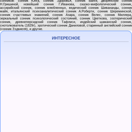
сонников: сонник Юнга, сонник Здоровья, сонник Ванги, дворянский сонник
Н.Гришиной, новейший сонник Г.Иванова, сказко-мифологический сонник,
ассирийский сонник, сонник влюбленных, ведический сонник Шивананды, сонник
майя, итальянский психоаналитический сонник А.Роберти, сонник Шереминской,
сонник счастливых знамений, сонник Азара, сонник Велес, сонник Миллера,
зеркальный сонник психологический состояний, сонник Цветкова, эзотерический
сонник, древнеперсидский сонник Тафлиси, индейский шаманский сонник,
снотолкователь (1829г), эротический сонник Даниловой, старинный английский сонник
(сонник Зэдкиеля), и другие.
ИНТЕРЕСНОЕ