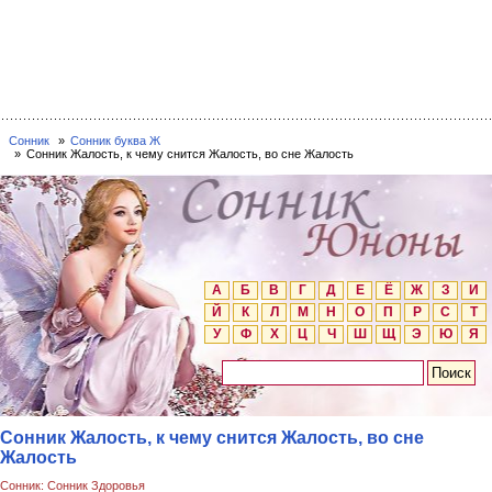
Сонник
Сонник буква Ж
Сонник Жалость, к чему снится Жалость, во сне Жалость
А
Б
В
Г
Д
Е
Ё
Ж
З
И
Й
К
Л
М
Н
О
П
Р
С
Т
У
Ф
Х
Ц
Ч
Ш
Щ
Э
Ю
Я
Сонник Жалость, к чему снится Жалость, во сне
Жалость
Сонник: Сонник Здоровья