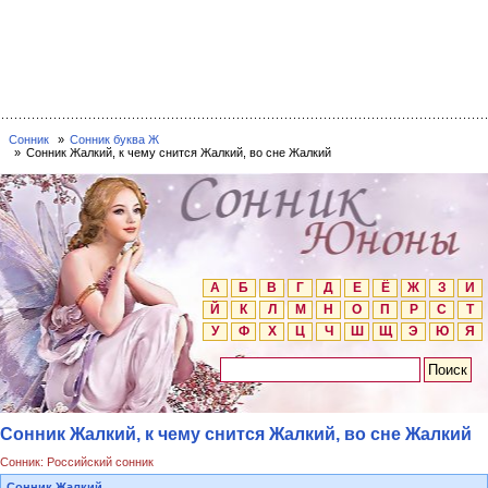
Сонник
Сонник буква Ж
Сонник Жалкий, к чему снится Жалкий, во сне Жалкий
А
Б
В
Г
Д
Е
Ё
Ж
З
И
Й
К
Л
М
Н
О
П
Р
С
Т
У
Ф
Х
Ц
Ч
Ш
Щ
Э
Ю
Я
Сонник Жалкий, к чему снится Жалкий, во сне Жалкий
Сонник: Российский сонник
Сонник Жалкий