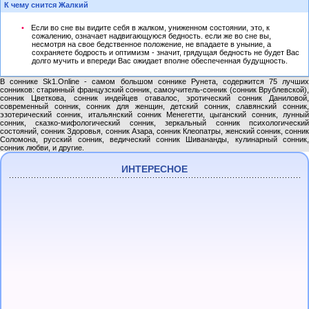
К чему снится Жалкий
Если во сне вы видите себя в жалком, униженном состоянии, это, к
сожалению, означает надвигающуюся бедность. если же во сне вы,
несмотря на свое бедственное положение, не впадаете в уныние, а
сохраняете бодрость и оптимизм - значит, грядущая бедность не будет Вас
долго мучить и впереди Вас ожидает вполне обеспеченная будущность.
В соннике Sk1.Online - самом большом соннике Рунета, содержится 75 лучших
сонников: старинный французский сонник, самоучитель-сонник (сонник Врублевской),
сонник Цветкова, сонник индейцев отавалос, эротический сонник Даниловой,
современный сонник, сонник для женщин, детский сонник, славянский сонник,
эзотерический сонник, итальянский сонник Менегетти, цыганский сонник, лунный
сонник, сказко-мифологический сонник, зеркальный сонник психологический
состояний, сонник Здоровья, сонник Азара, сонник Клеопатры, женский сонник, сонник
Соломона, русский сонник, ведический сонник Шивананды, кулинарный сонник,
сонник любви, и другие.
ИНТЕРЕСНОЕ