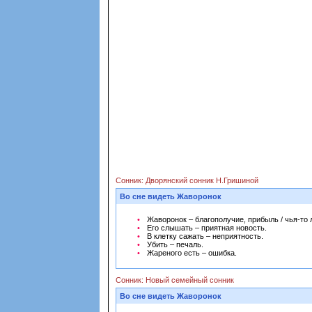
Сонник: Дворянский сонник Н.Гришиной
Во сне видеть Жаворонок
Жаворонок – благополучие, прибыль / чья-то 
Его слышать – приятная новость.
В клетку сажать – неприятность.
Убить – печаль.
Жареного есть – ошибка.
Сонник: Новый семейный сонник
Во сне видеть Жаворонок