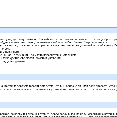
ие цели, достигнув которых, Вы избавитесь от эгоизма и разовьете в себе добрые, п
Вы будете очень счастливы, переменив свой дом, а Ваш бизнес будет процветать.
х на землю, означает, что, страстно желая счастья, но не умея найти путей к нему. 
 печаль.
ите невинного.
т на Вас - это значит, что удача повернется к Вам лицом.
ы легко достигнете любви, почета и уважения.
ает щедрый урожай.
ание таким образом говорит вам о том, что вы напрасно лишили себя прелести утренн
- за ночь организм восстанавливает утраченные силы, а соответственно и ваше секс
ронков, то наяву Вы склонны ставить перед собой высокие цели, достижение которых