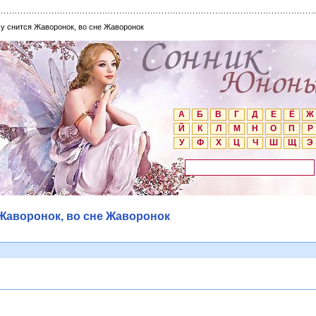
му снится Жаворонок, во сне Жаворонок
А
Б
В
Г
Д
Е
Ё
Ж
Й
К
Л
М
Н
О
П
Р
У
Ф
Х
Ц
Ч
Ш
Щ
Э
 Жаворонок, во сне Жаворонок