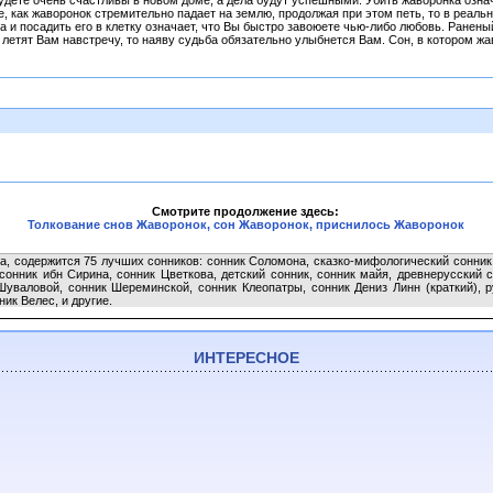
удете очень счастливы в новом доме, а дела будут успешными. Убить жаворонка озна
е, как жаворонок стремительно падает на землю, продолжая при этом петь, то в реаль
 и посадить его в клетку означает, что Вы быстро завоюете чью-либо любовь. Ранен
 летят Вам навстречу, то наяву судьба обязательно улыбнется Вам. Сон, в котором 
Смотрите продолжение здесь:
Толкование снов Жаворонок, сон Жаворонок, приснилось Жаворонок
а, содержится 75 лучших сонников: сонник Соломона, сказко-мифологический сонник, 
сонник ибн Сирина, сонник Цветкова, детский сонник, сонник майя, древнерусский 
уваловой, сонник Шереминской, сонник Клеопатры, сонник Дениз Линн (краткий), р
ик Велес, и другие.
ИНТЕРЕСНОЕ