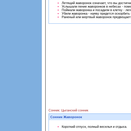
Летящий жаворонок означает, что вы достигни
Услышали пение жаворонков в небесах - помен
Поймали жаворонка и посадили в клетку - лег
Убили жаворонка - наяву придется оскорбить 
Раненый или мертвый жаворонок предвещает
Сонник: Цыганский сонник
Сонник Жаворонок
Короткий отпуск, полный веселья и отдыха.