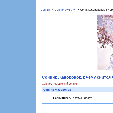
Сонник
Сонник буква Ж
Сонник Жаворонок, к че
Сонник Жаворонок, к чему снится
Сонник: Российский сонник
Сонник Жаворонок
Неприятности, плохие новости