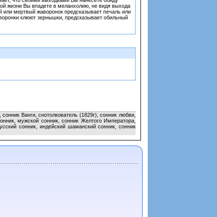
чает, что своими выходками Вы нанесете обиду
ной жизни Вы впадете в меланхолию, не видя выхода
ый или мертвый жаворонок предсказывает печаль или
жаворонки клюют зернышки, предсказывает обильный
сонник Ванги, снотолкователь (1829г), сонник любви,
сонник, мужской сонник, сонник Желтого Императора,
усский сонник, индейский шаманский сонник, сонник