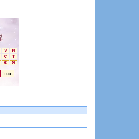
З
И
С
Т
Ю
Я