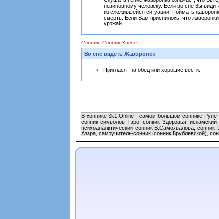
Слушать пение жаворонка означает, что Вы б
невиновному человеку. Если во сне Вы видит
из сложившейся ситуации. Поймать жаворонка
смерть. Если Вам приснилось, что жаворонки
урожай.
Сонник: Сонник Хассе
Во сне видеть Жаворонок
Пригласят на обед или хорошие вести.
В соннике Sk1.Online - самом большом соннике Рунет
сонник символов Таро, сонник Здоровья, исламский 
психоаналитический сонник В.Самохвалова, сонник Ш
Азара, самоучитель-сонник (сонник Врублевской), сонн