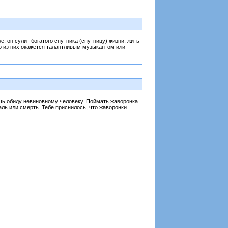
 он сулит богатого спутника (спутницу) жизни; жить
то из них окажется талантливым музыкантом или
ешь обиду невиновному человеку. Поймать жаворонка
аль или смерть. Тебе приснилось, что жаворонки