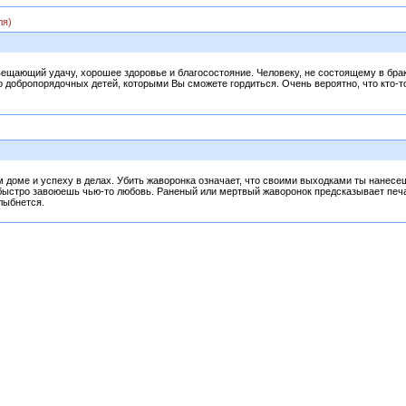
ля)
ещающий удачу, хорошее здоровье и благосостояние. Человеку, не состоящему в браке,
о добропорядочных детей, которыми Вы сможете гордиться. Очень вероятно, что кто-
м доме и успеху в делах. Убить жаворонка означает, что своими выходками ты нанес
ты быстро завоюешь чью-то любовь. Раненый или мертвый жаворонок предсказывает печ
лыбнется.