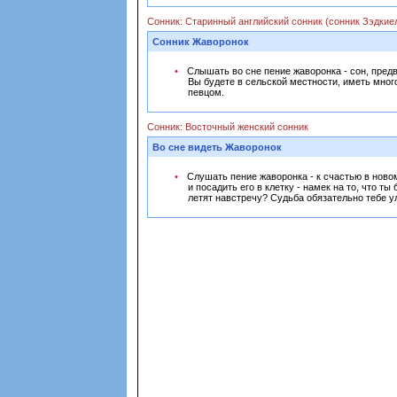
Сонник: Старинный английский сонник (сонник Зэдкие
Сонник Жаворонок
Слышать во сне пение жаворонка - сон, предв
Вы будете в сельской местности, иметь мног
певцом.
Сонник: Восточный женский сонник
Во сне видеть Жаворонок
Слушать пение жаворонка - к счастью в ново
и посадить его в клетку - намек на то, что 
летят навстречу? Судьба обязательно тебе у